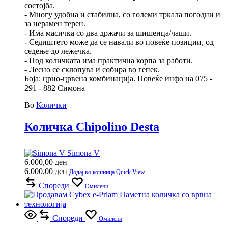
состојба.
- Многу удобна и стабилна, со големи тркала погодни и
за нерамен терен.
- Има масичка со два држачи за шишенца/чаши.
- Седиштето може да се навали во повеќе позиции, од
седење до лежечка.
- Под количката има практична корпа за работи.
- Лесно се склопува и собира во гепек.
Боја: црно-црвена комбинација. Повеќе инфо на 075 -
291 - 882 Симона
Во
Колички
Количка Chipolino Desta
Simona V
6.000,00
ден
6.000,00
ден
Додај во кошница
Quick View
Спореди
Омилени
Спореди
Омилени