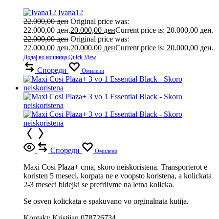
B2
Ivana12
22.000,00
ден
Original price was:
22.000,00 ден.
20.000,00
ден
Current price is: 20.000,00 ден.
22.000,00
ден
Original price was:
22.000,00 ден.
20.000,00
ден
Current price is: 20.000,00 ден.
Додај во кошница
Quick View
Спореди
Омилени
Спореди
Омилени
Maxi Cosi Plaza+ crna, skoro neiskoristena. Transporterot e
koristen 5 meseci, korpata ne e voopsto koristena, a kolickata
2-3 meseci bidejki se prefrlivme na letna kolicka.
Se osven kolickata e spakuvano vo orginalnata kutija.
Kontakt: Kristijan 078726734