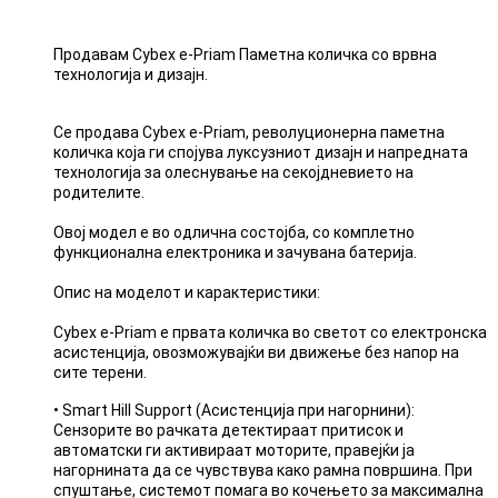
Продавам Cybex e-Priam Паметна количка со врвна
технологија и дизајн.
Се продава Cybex e-Priam, револуционерна паметна
количка која ги спојува луксузниот дизајн и напредната
технологија за олеснување на секојдневието на
родителите.
Овој модел е во одлична состојба, со комплетно
функционална електроника и зачувана батерија.
Опис на моделот и карактеристики:
Cybex e-Priam е првата количка во светот со електронска
асистенција, овозможувајќи ви движење без напор на
сите терени.
• Smart Hill Support (Асистенција при нагорнини):
Сензорите во рачката детектираат притисок и
автоматски ги активираат моторите, правејќи ја
нагорнината да се чувствува како рамна површина. При
спуштање, системот помага во кочењето за максимална