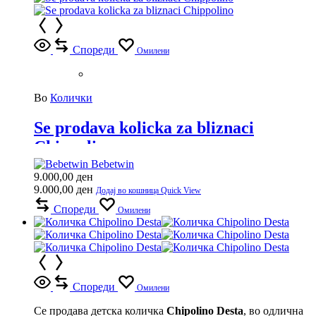
Спореди
Омилени
Во
Колички
Se prodava kolicka za bliznaci
Chippolino
Bebetwin
9.000,00
ден
9.000,00
ден
Додај во кошница
Quick View
Спореди
Омилени
Спореди
Омилени
Се продава детска количка
Chipolino Desta
, во одлична