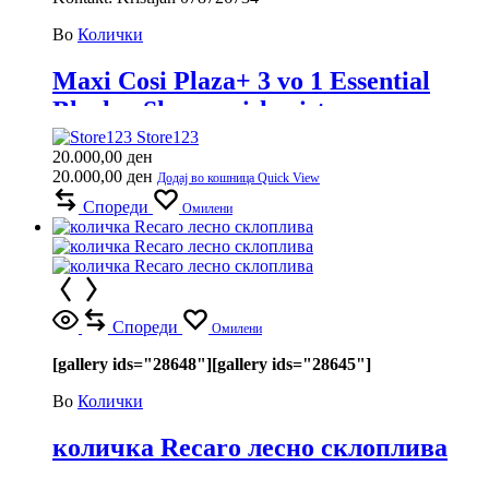
Во
Колички
Maxi Cosi Plaza+ 3 vo 1 Essential
Black – Skoro neiskoristena
Store123
20.000,00
ден
20.000,00
ден
Додај во кошница
Quick View
Спореди
Омилени
Спореди
Омилени
[gallery ids="28648"]
[gallery ids="28645"]
Во
Колички
количка Recaro лесно склоплива