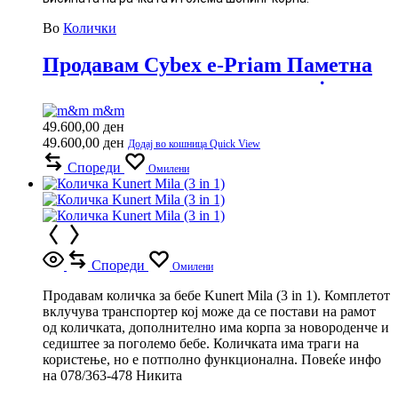
Во
Колички
Продавам Cybex e-Priam Паметна
количка со врвна технологија
m&m
49.600,00
ден
49.600,00
ден
Додај во кошница
Quick View
Спореди
Омилени
Спореди
Омилени
Продавам количка за бебе Kunert Mila (3 in 1). Комплетот
вклучува транспортер кој може да се постави на рамот
од количката, дополнително има корпа за новороденче и
седиштее за поголемо бебе. Количката има траги на
користење, но е потполно функционална. Повеќе инфо
на 078/363-478 Никита