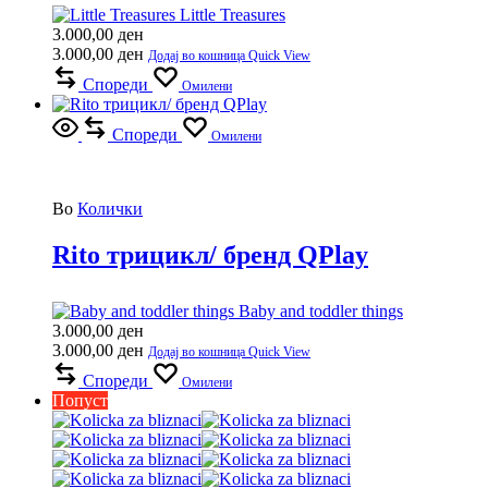
Little Treasures
3.000,00
ден
3.000,00
ден
Додај во кошница
Quick View
Спореди
Омилени
Спореди
Омилени
Во
Колички
Rito трицикл/ бренд QPlay
Baby and toddler things
3.000,00
ден
3.000,00
ден
Додај во кошница
Quick View
Спореди
Омилени
Попуст