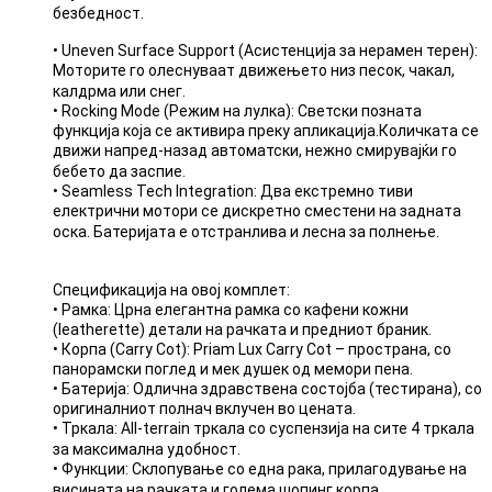
безбедност.
• Uneven Surface Support (Асистенција за нерамен терен):
Моторите го олеснуваат движењето низ песок, чакал,
калдрма или снег.
• Rocking Mode (Режим на лулка): Светски позната
функција која се активира преку апликација.Количката се
движи напред-назад автоматски, нежно смирувајќи го
бебето да заспие.
• Seamless Tech Integration: Два екстремно тиви
електрични мотори се дискретно сместени на задната
оска. Батеријата е отстранлива и лесна за полнење.
Спецификација на овој комплет:
• Рамка: Црна елегантна рамка со кафени кожни
(leatherette) детали на рачката и предниот браник.
• Корпа (Carry Cot): Priam Lux Carry Cot – пространа, со
панорамски поглед и мек душек од мемори пена.
• Батерија: Одлична здравствена состојба (тестирана), со
оригиналниот полнач вклучен во цената.
• Тркала: All-terrain тркала со суспензија на сите 4 тркала
за максимална удобност.
• Функции: Склопување со една рака, прилагодување на
висината на рачката и голема шопинг корпа.