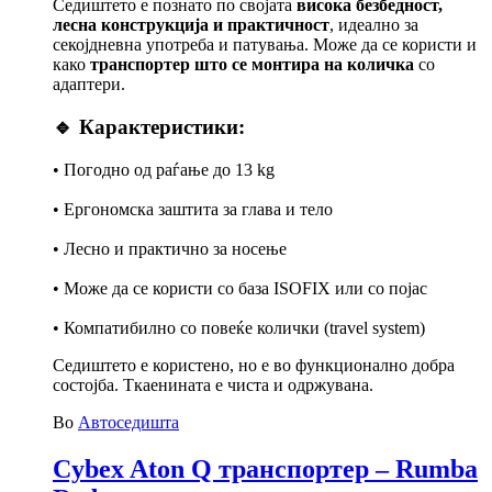
Седиштето е познато по својата
висока безбедност,
лесна конструкција и практичност
, идеално за
секојдневна употреба и патувања. Може да се користи и
како
транспортер што се монтира на количка
со
адаптери.
🔹 Карактеристики:
• Погодно од раѓање до 13 kg
• Ергономска заштита за глава и тело
• Лесно и практично за носење
• Може да се користи со база ISOFIX или со појас
• Компатибилно со повеќе колички (travel system)
Седиштето е користено, но е во функционално добра
состојба. Ткаенината е чиста и одржувана.
Во
Автоседишта
Cybex Aton Q транспортер – Rumba