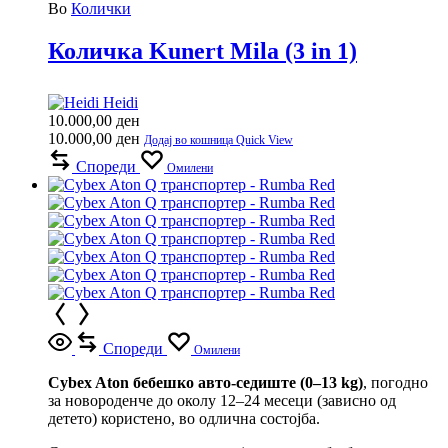
Во
Колички
Количка Kunert Mila (3 in 1)
Heidi
10.000,00
ден
10.000,00
ден
Додај во кошница
Quick View
Спореди
Омилени
Спореди
Омилени
Cybex Aton бебешко авто-седиште (0–13 kg)
, погодно
за новороденче до околу 12–24 месеци (зависно од
детето) користено, во одлична состојба.