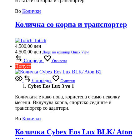
Истата е со корпа и транспортер
Во
Колички
Количка со корпа и транспортер
Totich
4.500,00
ден
4.500,00
ден
Додај во кошница
Quick View
Спореди
Омилени
Попуст
Спореди
Омилени
Cybex Eos Lux 3 vo 1
Количката е како нова, користена е само неколку
месеци. Вклучува корпа, спортско седиште и
транспортер со адаптери.
Во
Колички
Количка Cybex Eos Lux BLK/ Aton