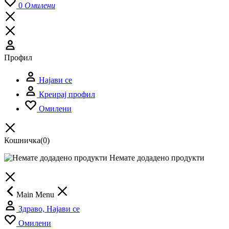
0
Омилени
Профил
Најави се
Креирај профил
Омилени
Кошничка
(0)
Немате додадено продукти
Main Menu
Здраво, Најави се
Омилени