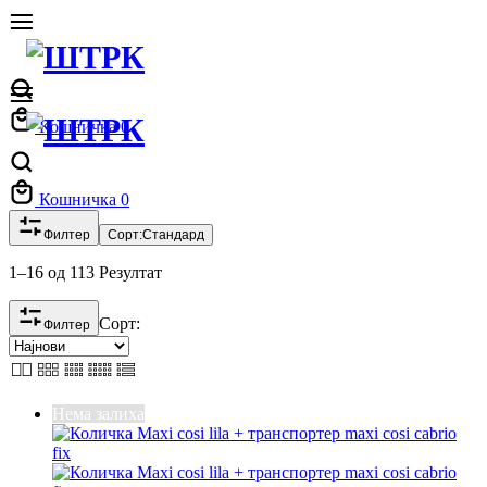
Кошничка
0
Кошничка
0
Филтер
Сорт:
Стандард
1–16 од 113 Резултат
Сорт:
Филтер
Нема залиха