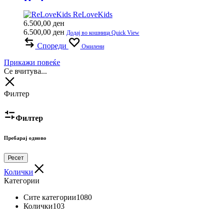
Red
ReLoveKids
6.500,00
ден
6.500,00
ден
Додај во кошница
Quick View
Спореди
Омилени
Прикажи повеќе
Се вчитува...
Филтер
Филтер
Пребарај одново
Ресет
Колички
Категории
Сите категории
1080
Колички
103