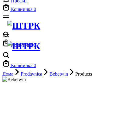
Профил
Кошничка
0
Кошничка
0
Кошничка
0
Дома
Prodavnica
Bebetwin
Products