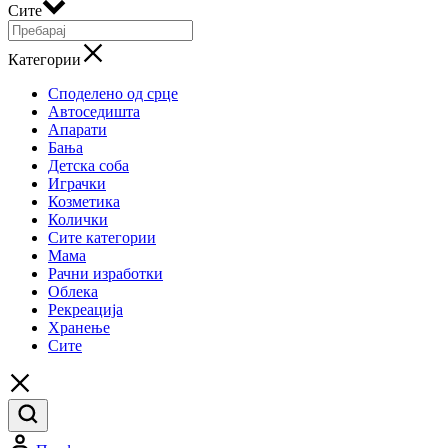
Сите
Категории
Споделено од срце
Автоседишта
Апарати
Бања
Детска соба
Играчки
Козметика
Колички
Сите категории
Мама
Рачни изработки
Облека
Рекреација
Хранење
Сите