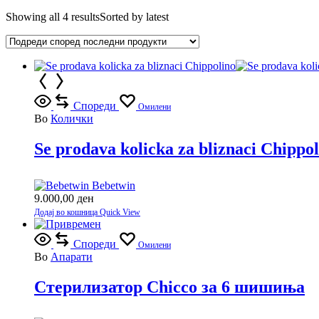
Showing all 4 results
Sorted by latest
Спореди
Омилени
Во
Колички
Se prodava kolicka za bliznaci Chippo
Bebetwin
9.000,00
ден
Додај во кошница
Quick View
Спореди
Омилени
Во
Апарати
Стерилизатор Chicco за 6 шишиња