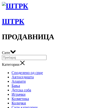
ШТРК
ПРОДАВНИЦА
Сите
Категории
Споделено од срце
Автоседишта
Апарати
Бања
Детска соба
Играчки
Козметика
Колички
Сите категории