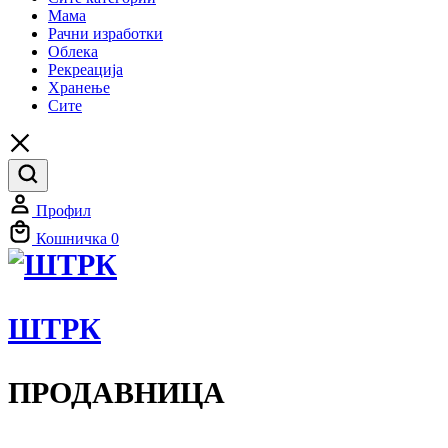
Мама
Рачни изработки
Облека
Рекреација
Хранење
Сите
Профил
Кошничка
0
ШТРК
ПРОДАВНИЦА