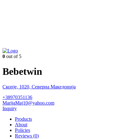
0
out of 5
Bebetwin
Скопје, 1020, Северна Македонија
+38970351136
MarijaMaj10@yahoo.com
Inquiry
Products
About
Policies
Reviews (
0
)