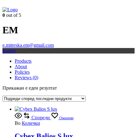
0
out of 5
EM
e.mitreska.em@gmail.com
Inquiry
Products
About
Policies
Reviews (
0
)
Прикажан е еден резултат
Спореди
Омилени
Во
Колички
Cybex Balios S lux