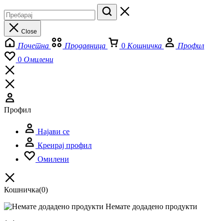
Close
Почетна
Продавница
0
Кошничка
Профил
0
Омилени
Профил
Најави се
Креирај профил
Омилени
Кошничка
(0)
Немате додадено продукти