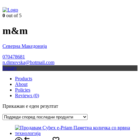
0
out of 5
m&m
Северна Македонија
070478681
n.dimovska@hotmail.com
Inquiry
Products
About
Policies
Reviews (
0
)
Прикажан е еден резултат