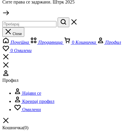
Сите права се задржани. Штрк 2025
Close
Почетна
Продавница
0
Кошничка
Профил
0
Омилени
Профил
Најави се
Креирај профил
Омилени
Кошничка
(0)