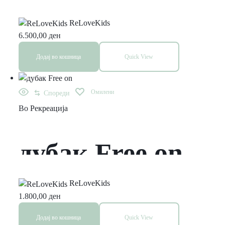
транспортер –
ReLoveKids
6.500,00
ден
Rumba Red
Додај во кошница
Quick View
Омилени
Спореди
Во
Рекреација
дубак Free on
ReLoveKids
1.800,00
ден
Додај во кошница
Quick View