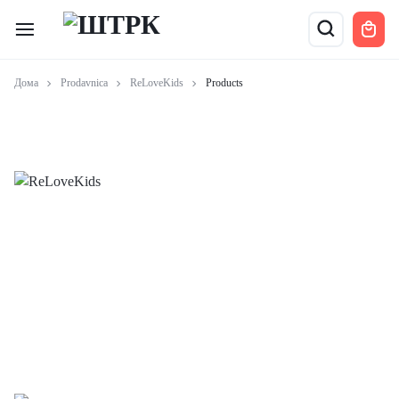
Дома
Prodavnica
ReLoveKids
Products