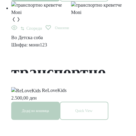
navy blue
Омилени
Спореди
Во
Детска соба
Шифра:
мони123
транспортно
креветче Moni
ReLoveKids
2.500,00
ден
Додај во кошница
Quick View