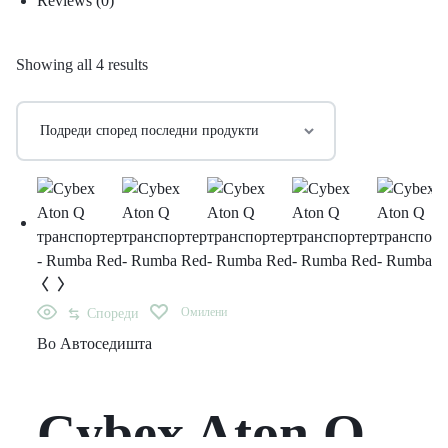
Reviews (
0
)
Showing all 4 results
Омилени
Спореди
Во
Автоседишта
Cybex Aton Q