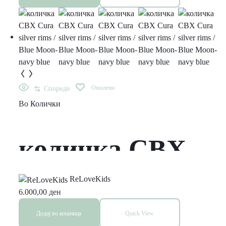
Омилени
Спореди
Во
Колички
количка CBX
Cura silver rims
ReLoveKids
6.000,00
ден
/ Blue Moon-
Додај во кошница
Quick View