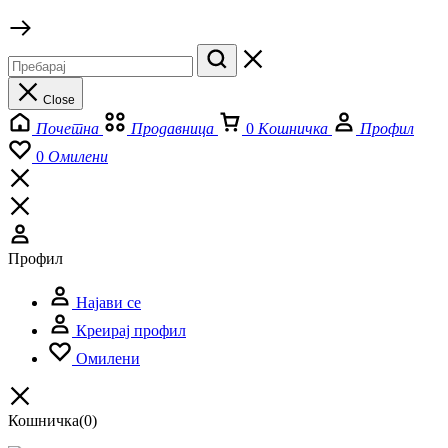
Close
Почетна
Продавница
0
Кошничка
Профил
0
Омилени
Профил
Најави се
Креирај профил
Омилени
Кошничка
(0)