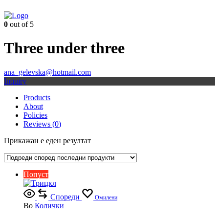
0
out of 5
Three under three
ana_gelevska@hotmail.com
Inquiry
Products
About
Policies
Reviews (
0
)
Прикажан е еден резултат
Попуст
Спореди
Омилени
Во
Колички