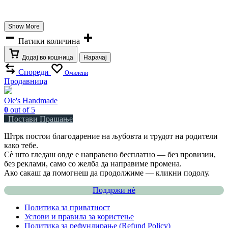
Show More
Патики количина
Додај во кошница
Нарачај
Спореди
Омилени
Продавница
Ole's Handmade
0
out of 5
Постави Прашање
Штрк постои благодарение на љубовта и трудот на родители
како тебе.
Сè што гледаш овде е направено бесплатно — без провизии,
без реклами, само со желба да направиме промена.
Ако сакаш да помогнеш да продолжиме — кликни подолу.
Поддржи нѐ
Политика за приватност
Услови и правила за користење
Политика за рефундирање (Refund Policy)