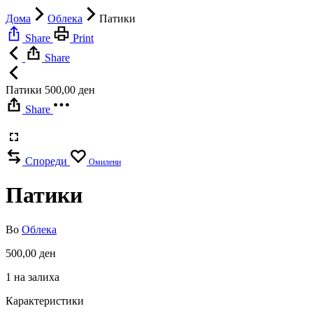
Дома
Облека
Патики
Share
Print
Share
Патики
500,00
ден
Share
Спореди
Омилени
Патики
Во
Облека
500,00
ден
1 на залиха
Карактеристики