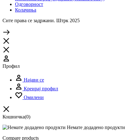
Одговорност
Колачиња
Сите права се задржани. Штрк 2025
Профил
Најави се
Креирај профил
Омилени
Кошничка
(0)
Немате додадено продукти
Compare products