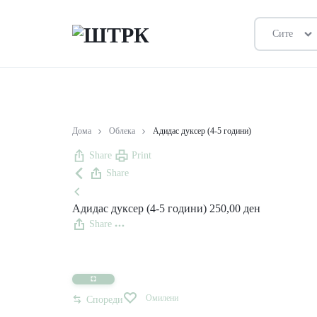
Сите
ШТРК
ПРОДАВНИЦА
Дома
Облека
Адидас дуксер (4-5 години)
Share
Print
Share
Адидас дуксер (4-5 години)
250,00
ден
Share
Омилени
Спореди