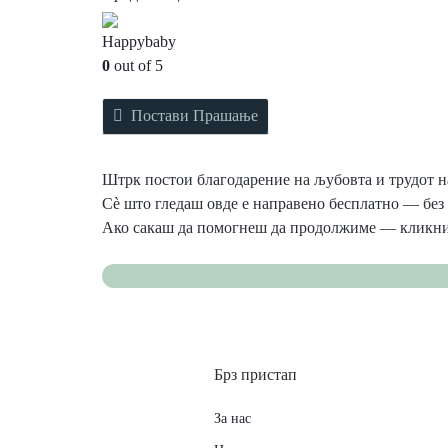
Happybaby
0
out of 5
Постави Прашање
Штрк постои благодарение на љубовта и трудот на
Сè што гледаш овде е направено бесплатно — без 
Ако сакаш да помогнеш да продолжиме — кликни
Брз пристап
За нас