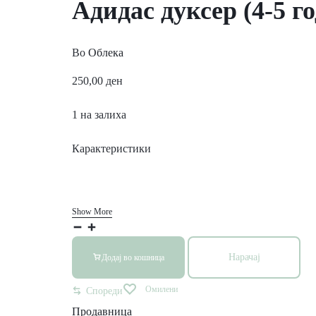
Адидас дуксер (4-5 г
Во
Облека
250,00
ден
1 на залиха
Карактеристики
Show More
Нарачај
Додај во кошница
Омилени
Спореди
Продавница