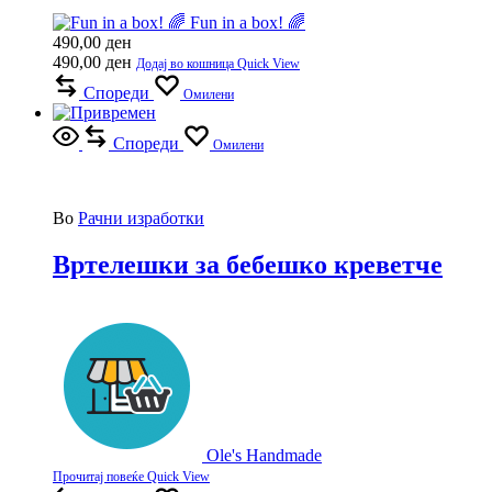
Fun in a box! 🌈
490,00
ден
490,00
ден
Додај во кошница
Quick View
Спореди
Омилени
Спореди
Омилени
Во
Рачни изработки
Вртелешки за бебешко креветче
Ole's Handmade
Прочитај повеќе
Quick View