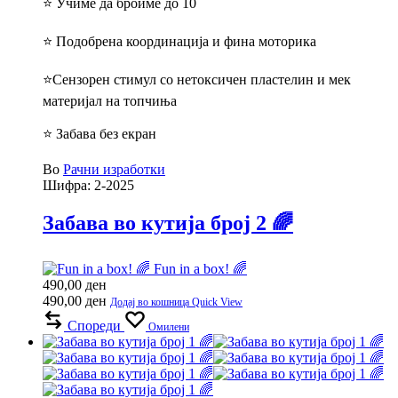
⭐ Учиме да броиме до 10
⭐ Подобрена координација и фина моторика
⭐Сензорен стимул со нетоксичен пластелин и мек
материјал на топчиња
⭐ Забава без екран
Во
Рачни изработки
Шифра:
2-2025
Забава во кутија број 2 🌈
Fun in a box! 🌈
490,00
ден
490,00
ден
Додај во кошница
Quick View
Спореди
Омилени