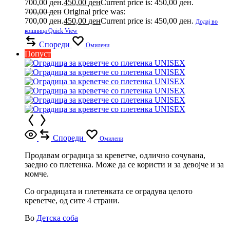
700,00 ден.
450,00
ден
Current price is: 450,00 ден.
700,00
ден
Original price was:
700,00 ден.
450,00
ден
Current price is: 450,00 ден.
Додај во
кошница
Quick View
Спореди
Омилени
Попуст
Спореди
Омилени
Продавам оградица за креветче, одлично сочувана,
заедно со плетенка. Може да се користи и за девојче и за
момче.
Со оградицата и плетенката се оградува целото
креветче, од сите 4 страни.
Во
Детска соба