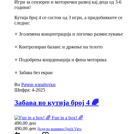
Игри за сензорен и моторички развој кај деца од 3-6
години!
Кутија број 4 се состои од 3 игри, а придобивките се
следни:
⭐ Зголемена концентрација и логичко размислување
⭐ Контролиран баланс и држење на телото
⭐ Подобрена координација и фина моторика
⭐ Забава без екран
Во
Рачни изработки
Шифра:
4-2025
Забава во кутија број 4 🌈
Fun in a box! 🌈
490,00
ден
490,00
ден
Додај во кошница
Quick View