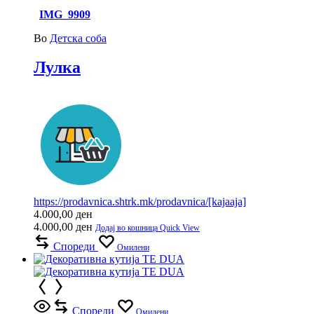
IMG_9909
Во
Детска соба
Лулка
https://prodavnica.shtrk.mk/prodavnica/[kajaaja]
4.000,00
ден
4.000,00
ден
Додај во кошница
Quick View
Спореди
Омилени
Спореди
Омилени