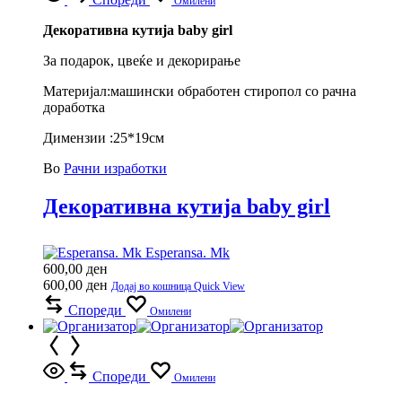
Омилени
Декоративна кутија baby girl
За подарок, цвеќе и декорирање
Материјал:машински обработен стиропол со рачна
доработка
Димензии :25*19см
Во
Рачни изработки
Декоративна кутија baby girl
Esperansa. Mk
600,00
ден
600,00
ден
Додај во кошница
Quick View
Спореди
Омилени
Спореди
Омилени