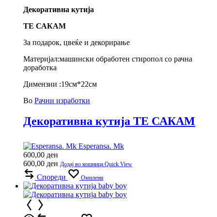
Декоративна кутија
ТЕ САКАМ
За подарок, цвеќе и декорирање
Материјал:машински обработен стиропол со рачна
доработка
Димензии :19см*22см
Во
Рачни изработки
Декоративна кутија ТЕ САКАМ
Esperansa. Mk
600,00
ден
600,00
ден
Додај во кошница
Quick View
Спореди
Омилени