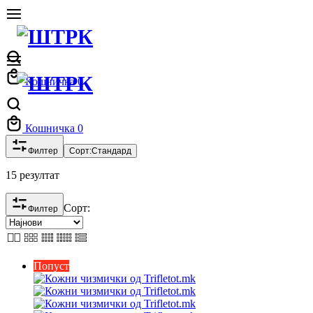
Кошничка
0
Кошничка
0
Филтер
Сорт:
Стандард
15 резултат
Сорт:
Филтер
Попуст