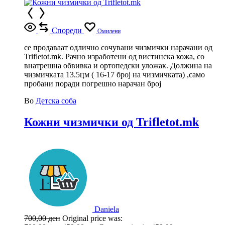
Спореди
Омилени
се продаваат одлично сочувани чизмички нарачани од
Trifletot.mk. Рачно изработени од вистинска кожа, со
внатрешна обвивка и ортопедски уложак. Должина на
чизмичката 13.5цм ( 16-17 број на чизмичката) ,само
пробани поради погрешно нарачан број
Во
Детска соба
Кожни чизмички од Trifletot.mk
Daniela
700,00
ден
Original price was: