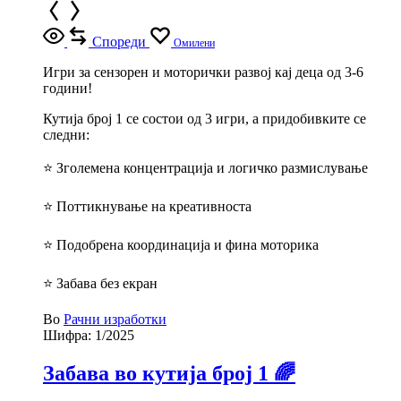
Спореди
Омилени
Игри за сензорен и моторички развој кај деца од 3-6
години!
Кутија број 1 се состои од 3 игри, а придобивките се
следни:
⭐ Зголемена концентрација и логичко размислување
⭐ Поттикнување на креативноста
⭐ Подобрена координација и фина моторика
⭐ Забава без екран
Во
Рачни изработки
Шифра:
1/2025
Забава во кутија број 1 🌈