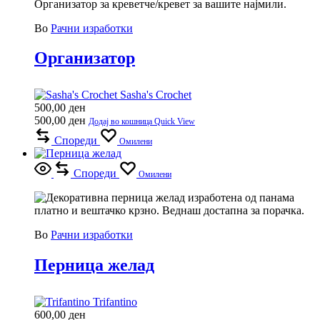
Организатор за креветче/кревет за
вашите најмили.
Во
Рачни изработки
Организатор
Sasha's Crochet
500,00
ден
500,00
ден
Додај во кошница
Quick View
Спореди
Омилени
Спореди
Омилени
Во
Рачни изработки
Перница желад
Trifantino
600,00
ден