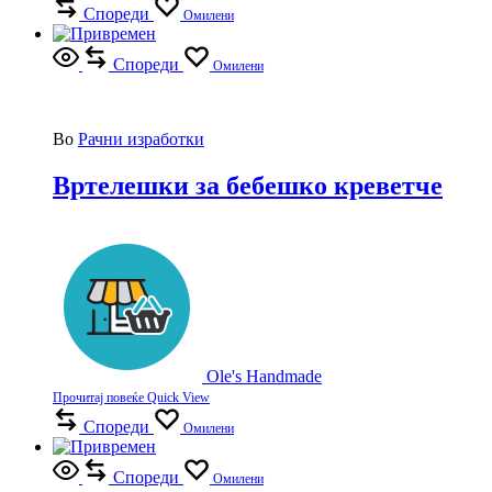
Спореди
Омилени
Спореди
Омилени
Во
Рачни изработки
Вртелешки за бебешко креветче
Ole's Handmade
Прочитај повеќе
Quick View
Спореди
Омилени
Спореди
Омилени