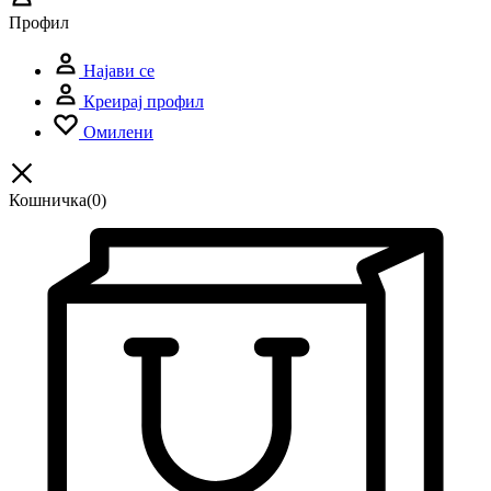
Профил
Најави се
Креирај профил
Омилени
Кошничка
(0)