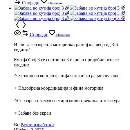
Спореди
Омилени
Спореди
Омилени
Игри за сензорен и моторички развој кај деца од 3-6
години!
Кутија број 3 се состои од 3 игри, а придобивките се
следни:
⭐ Зголемена концентрација и логичко размислување
⭐ Подобрена координација и фина моторика
⭐Сензорен стимул со миризливи цвеќиња и текстура
⭐ Забава без екран
Во
Рачни изработки
Шифра:
3-2025