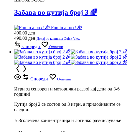
Забава во кутија број 3 🌈
Fun in a box! 🌈
490,00
ден
490,00
ден
Додај во кошница
Quick View
Спореди
Омилени
Спореди
Омилени
Игри за сензорен и моторички развој кај деца од 3-6
години!
Кутија број 2 се состои од 3 игри, а придобивките се
следни:
⭐ Зголемена концентрација и логичко размислување