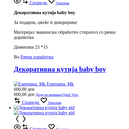
Спореди
Омилени
Декоративна кутија baby boy
За подарок, цвеќе и декорирање
Материјал :машински обработен стиропол со рачна
доработка
Димензии 25 *15
Во
Рачни изработки
Декоративна кутија baby boy
Esperansa. Mk
600,00
ден
600,00
ден
Додај во кошница
Quick View
Спореди
Омилени
Спореди