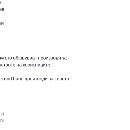
е
ме
ли
луѓето објавуваат производи за
уството на корисниците.
econd hand производи за своето
ја
те