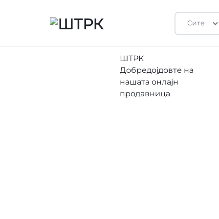
Сите
ШТРК
ПРОДАВНИЦА
ШТРК
Добредојдовте на
нашата онлајн
продавница