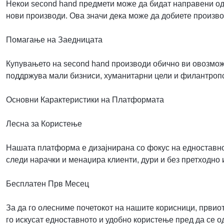
Некои second hand предмети може да бидат направени од 
нови производи. Ова значи дека може да добиете произво
Помагање на Заедницата
Купувањето на second hand производи обично ви овозмож
поддржува мали бизниси, хуманитарни цели и филантропс
Основни Карактеристики на Платформата
Лесна за Користење
Нашата платформа е дизајнирана со фокус на едноставно
следи нарачки и менаџира клиенти, дури и без претходно 
Бесплатен Прв Месец
За да го олесниме почетокот на нашите корисници, први
го искусат едноставното и удобно користење пред да се 