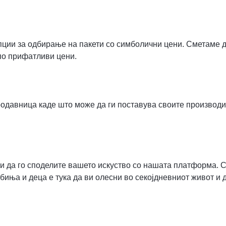
пции за одбирање на пакети со симболични цени. Сметаме д
по прифатливи цени.
одавница каде што може да ги поставува своите производи,
и да го споделите вашето искуство со нашата платформа. С
иња и деца е тука да ви олесни во секојдневниот живот и 