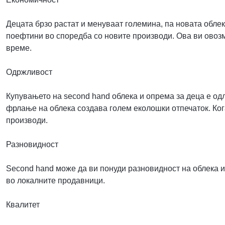
Децата брзо растат и менуваат големина, па новата облек
поефтини во споредба со новите производи. Ова ви овозмо
време.
Одржливост
Купувањето на second hand облека и опрема за деца е о
фрлање на облека создава голем еколошки отпечаток. Ког
производи.
Разновидност
Second hand може да ви понуди разновидност на облека и 
во локалните продавници.
Квалитет