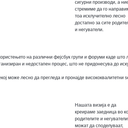
сигурни производи, а ни
стремиме да го направи
тоа исклучително лесно
достапно за сите родите
и негуватели.
користењето на различни фејсбук групи и форуми каде што 
анизиран и недостапен процес, што не придонесува до иск
ој може лесно да прегледа и пронајде висококвалитетни s
Нашата визија е да
креираме заедница во ко
родителите и негуватели
можат да споделуваат,