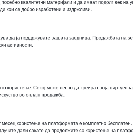
посебно квалитетни материјали и да имаат подолг век на 
ди кои се добро изработени и издржливи.
ува да ја поддржувате вашата заедница. Продажбата на se
ки активности.
то користење. Секој може лесно да креира своја виртуелна
искуство во онлајн продажба.
от месец користење на платформата е комплетно бесплатен.
одлучите дали сакате да продолжите со користење на платф