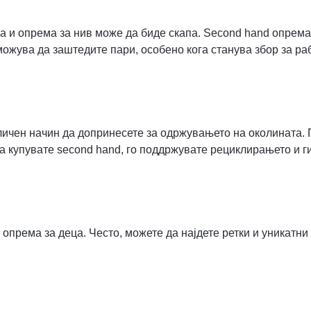
а и опрема за нив може да биде скапа. Second hand опрема
жува да заштедите пари, особено кога станува збор за раб
дличен начин да допринесете за одржувањето на околината.
а купувате second hand, го поддржувате рециклирањето и 
опрема за деца. Често, можете да најдете ретки и уникатни