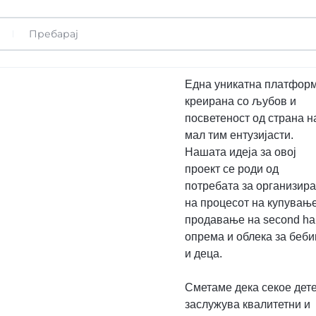
Една уникатна платфор
креирана со љубов и
посветеност од страна н
мал тим ентузијасти.
Нашата идеја за овој
проект се роди од
потребата за организир
на процесот на купувањ
продавање на second h
опрема и облека за беб
и деца.
Сметаме дека секое дет
заслужува квалитетни и