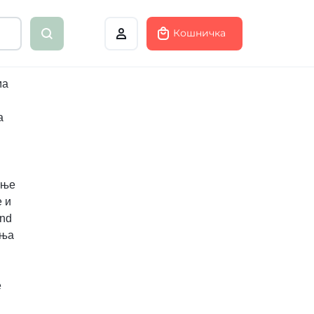
Кошничка
ма
а
ање
е и
and
иња
е