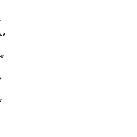
.
 да
ни
е
и