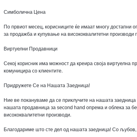
Симболична Цена
По првиот месец, корисниците ќе имаат многу достапни о
за продажба и купување на висококвалитетни производи 
Виртуелни Продавници
Секој корисник има можност да креира своја виртуелна пр
комуницира со клиентите.
Придружете Се на Нашата Заедница!
Ние ве покануваме да се приклучите на нашата заедница 
нашата продавница за second hand опрема и облека за беб
висококвалитетни производи.
Благодариме што сте дел од нашата заедница! Со љубов,