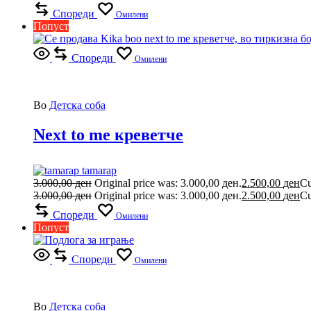
Спореди
Омилени
Попуст
Спореди
Омилени
Во
Детска соба
Next to me креветче
tamarap
3.000,00
ден
Original price was: 3.000,00 ден.
2.500,00
ден
Cu
3.000,00
ден
Original price was: 3.000,00 ден.
2.500,00
ден
Cu
Спореди
Омилени
Попуст
Спореди
Омилени
Во
Детска соба