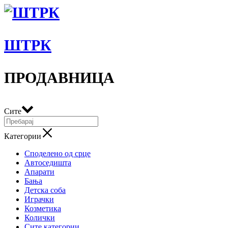
ШТРК
ПРОДАВНИЦА
Сите
Категории
Споделено од срце
Автоседишта
Апарати
Бања
Детска соба
Играчки
Козметика
Колички
Сите категории