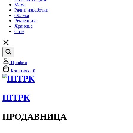
Мама
Рачни изработки
Облека
Рекреација
Хранење
Сите
Профил
Кошничка
0
ШТРК
ПРОДАВНИЦА