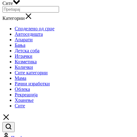
Сите
Категории
Споделено од срце
Автоседишта
Апарати
Бања
Детска соба
Играчки
Козметика
Колички
Сите категории
Мама
Рачни изработки
Облека
Рекреација
Хранење
Сите