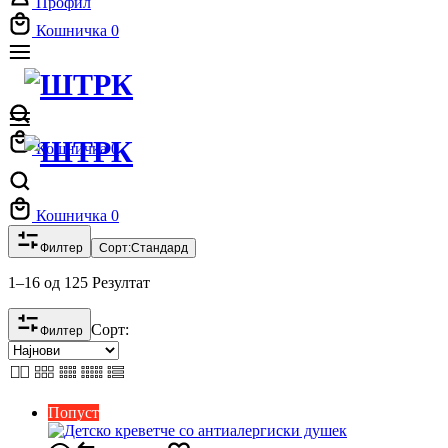
Профил
Кошничка
0
Кошничка
0
Кошничка
0
Филтер
Сорт:
Стандард
1–16 од 125 Резултат
Сорт:
Филтер
Попуст