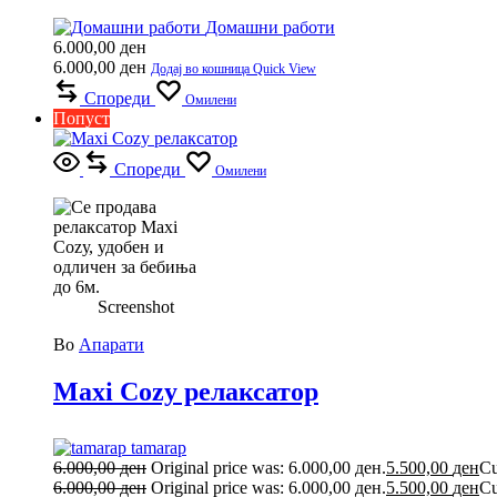
Домашни работи
6.000,00
ден
6.000,00
ден
Додај во кошница
Quick View
Спореди
Омилени
Попуст
Спореди
Омилени
Screenshot
Во
Апарати
Maxi Cozy релаксатор
tamarap
6.000,00
ден
Original price was: 6.000,00 ден.
5.500,00
ден
Cu
6.000,00
ден
Original price was: 6.000,00 ден.
5.500,00
ден
Cu