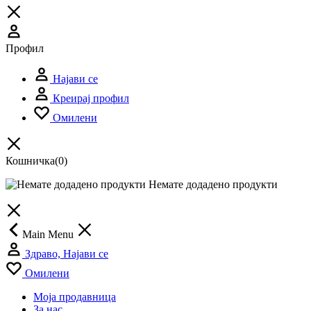
Профил
Најави се
Креирај профил
Омилени
Кошничка
(0)
Немате додадено продукти
Main Menu
Здраво, Најави се
Омилени
Моја продавница
За нас