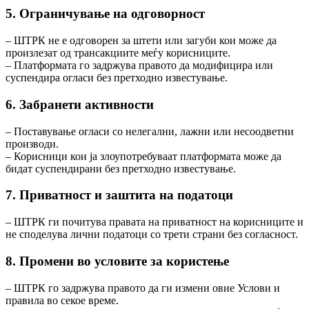
5. Ограничување на одговорност
– ШТРК не е одговорен за штети или загуби кои може да
произлезат од трансакциите меѓу корисниците.
– Платформата го задржува правото да модифицира или
суспендира огласи без претходно известување.
6. Забранети активности
– Поставување огласи со нелегални, лажни или несоодветни
производи.
– Корисници кои ja злоупотребуваат платформата може да
бидат суспендирани без претходно известување.
7. Приватност и заштита на податоци
– ШТРК ги почитува правата на приватност на корисниците и
не споделува лични податоци со трети страни без согласност.
8. Промени во условите за користење
– ШТРК го задржува правото да ги измени овие Услови и
правила во секое време.