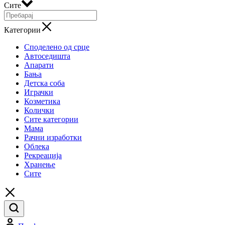
Сите
Категории
Споделено од срце
Автоседишта
Апарати
Бања
Детска соба
Играчки
Козметика
Колички
Сите категории
Мама
Рачни изработки
Облека
Рекреација
Хранење
Сите