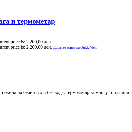
вага и термометар
rrent price is: 2.200,00 ден.
rrent price is: 2.200,00 ден.
Додај во кошница
Quick View
 тежина на бебето со и без вода, термометар за многу топла или 