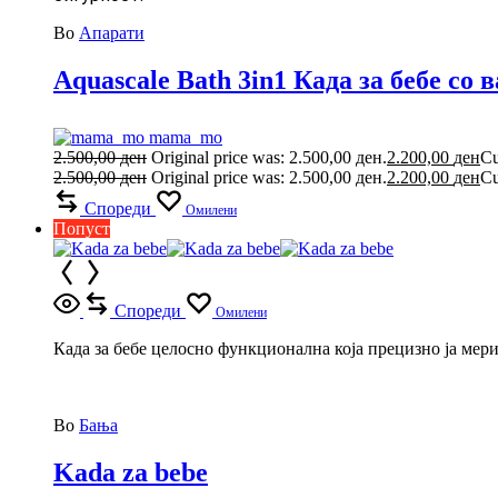
Во
Апарати
Aquascale Bath 3in1 Када за бебе со 
mama_mo
2.500,00
ден
Original price was: 2.500,00 ден.
2.200,00
ден
Cu
2.500,00
ден
Original price was: 2.500,00 ден.
2.200,00
ден
Cu
Спореди
Омилени
Попуст
Спореди
Омилени
Када за бебе целосно функционална која прецизно ја мери
Во
Бања
Kada za bebe