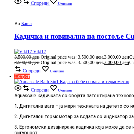
Спореди
Омилени
Во
Бања
Кадичка и повивална на постоље Cud
Viki17
3.500,00
ден
Original price was: 3.500,00 ден.
3.000,00
ден
Cu
3.500,00
ден
Original price was: 3.500,00 ден.
3.000,00
ден
Cu
Спореди
Омилени
Попуст
Спореди
Омилени
Aquascale кадичката со својата патентирана техноло
1. Дигитална вага – ја мери тежината на детето со 
2. Дигитален термометар за водата со индикатор за
3. Ергономски дизајнирана кадичка која може да се
сигурност.