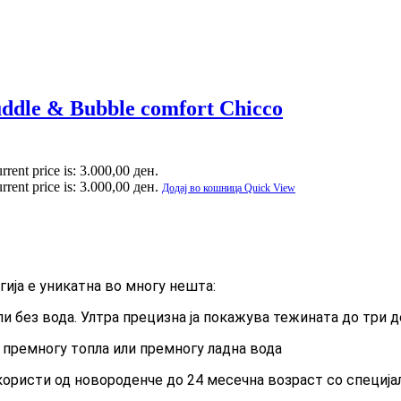
dle & Bubble comfort Chicco
rrent price is: 3.000,00 ден.
rrent price is: 3.000,00 ден.
Додај во кошница
Quick View
гија е уникатна во многу нешта:
или без вода. Ултра прецизна ја покажува тежината до три 
 премногу топла или премногу ладна вода
 користи од новороденче до 24 месечна возраст со специј