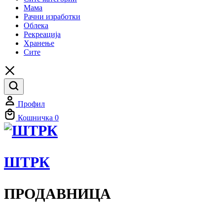
Мама
Рачни изработки
Облека
Рекреација
Хранење
Сите
Профил
Кошничка
0
ШТРК
ПРОДАВНИЦА