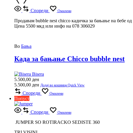
Спореди
Омилени
Продавам bubble nest chicco кадичка за бањање на бебе од
Цена 5500 мкд или инфо на 078 306029
Во
Бања
Када за бањање Chicco bubble nest
Bisera
5.500,00
ден
5.500,00
ден
Додај во кошница
Quick View
Спореди
Омилени
Попуст
Спореди
Омилени
JUMPER SO ROTIRACKO SEDISTE 360
TRI VISINI