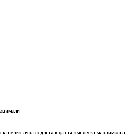
децимали
ална нелизгачка подлога која овозможува максимална