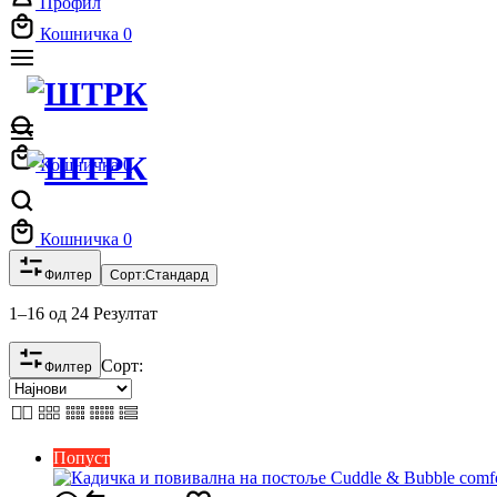
Профил
Кошничка
0
Кошничка
0
Кошничка
0
Филтер
Сорт:
Стандард
1–16 од 24 Резултат
Сорт:
Филтер
Попуст