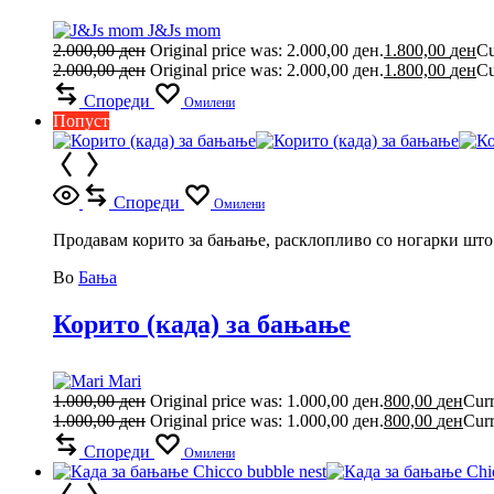
J&Js mom
2.000,00
ден
Original price was: 2.000,00 ден.
1.800,00
ден
Cu
2.000,00
ден
Original price was: 2.000,00 ден.
1.800,00
ден
Cu
Спореди
Омилени
Попуст
Спореди
Омилени
Продавам корито за бањање, расклопливо со ногарки што с
Во
Бања
Корито (када) за бањање
Mari
1.000,00
ден
Original price was: 1.000,00 ден.
800,00
ден
Curr
1.000,00
ден
Original price was: 1.000,00 ден.
800,00
ден
Curr
Спореди
Омилени