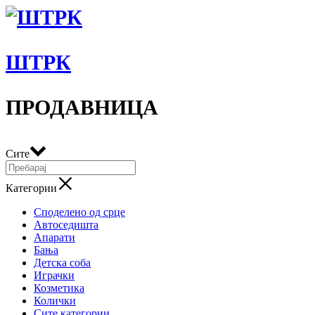
ШТРК
ПРОДАВНИЦА
Сите
Категории
Споделено од срце
Автоседишта
Апарати
Бања
Детска соба
Играчки
Козметика
Колички
Сите категории