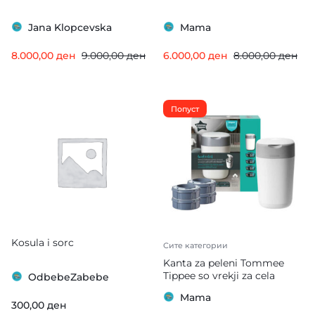
Jana Klopcevska
Mama
8.000,00
ден
9.000,00
ден
6.000,00
ден
8.000,00
ден
Попуст
Kosula i sorc
Сите категории
Kanta za peleni Tommee
Tippee so vrekji za cela
OdbebeZabebe
godina
Mama
300,00
ден