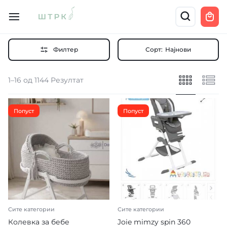
Филтер
Сорт:
Најнови
1–16 од 1144 Резултат
Попуст
Попуст
Сите категории
Сите категории
Колевка за бебе
Joie mimzy spin 360