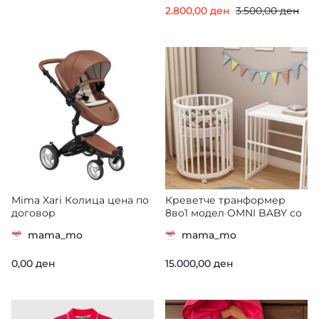
2.800,00
ден
3.500,00
ден
Mima Xari Колица цена по
Креветче транформер
договор
8во1 модел OMNI BABY со
два душеци – кружен и
mama_mo
mama_mo
овален
0,00
ден
15.000,00
ден