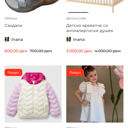
Облека
Детска соба
Сандали
Детско креветче со
антиалергиски душек
Inana
Inana
600,00
ден
700,00
ден
3.000,00
ден
4.000,00
ден
Попуст
Попуст
Облека
Облека