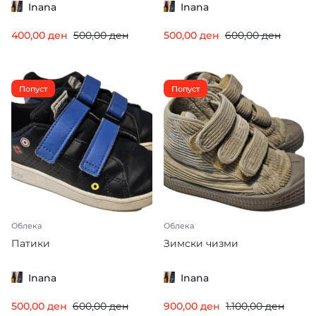
Inana
Inana
400,00
ден
500,00
ден
500,00
ден
600,00
ден
Попуст
Попуст
Облека
Облека
Патики
Зимски чизми
Inana
Inana
500,00
ден
600,00
ден
900,00
ден
1.100,00
ден