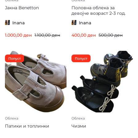
Јакна Benetton
Половна облека за
девојче возраст 2-3 год.
Inana
Inana
1.000,00
ден
1.100,00
ден
400,00
ден
500,00
ден
Попуст
Попуст
Облека
Облека
Патики и топлинки
Чизми