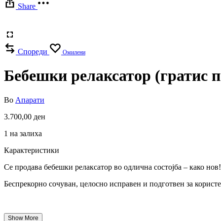
Share
Спореди
Омилени
Бебешки релаксатор (гратис п
Во
Апарати
3.700,00
ден
1 на залиха
Карактеристики
Се продава бебешки релаксатор во одлична состојба – како нов!
Беспрекорно сочуван, целосно исправен и подготвен за корист
Show More