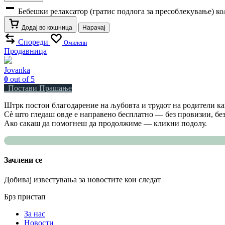
Бебешки релаксатор (гратис подлога за пресоблекување) к
Додај во кошница
Нарачај
Спореди
Омилени
Продавница
Jovanka
0
out of 5
Постави Прашање
Штрк постои благодарение на љубовта и трудот на родители как
Сè што гледаш овде е направено бесплатно — без провизии, без
Ако сакаш да помогнеш да продолжиме — кликни подолу.
Зачлени се
Добивај известувања за новостите кои следат
Брз пристап
За нас
Новости