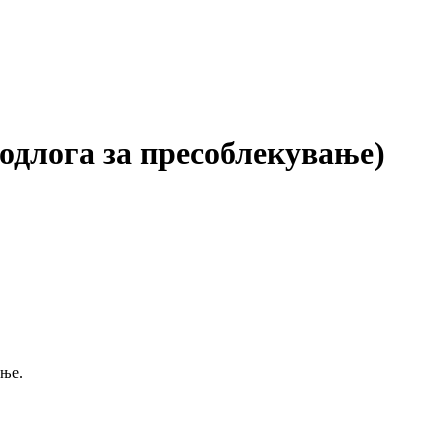
одлога за пресоблекување)
ење.