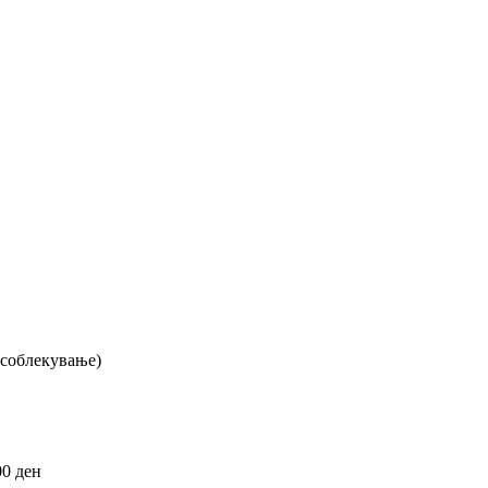
есоблекување)
00
ден