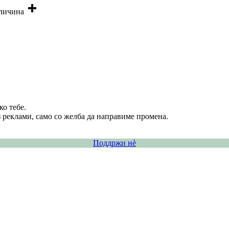
оличина
о тебе.
 реклами, само со желба да направиме промена.
Поддржи нѐ