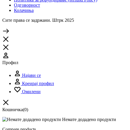
Одговорност
Колачиња
Сите права се задржани. Штрк 2025
Профил
Најави се
Креирај профил
Омилени
Кошничка
(0)
Немате додадено продукти
Compare products