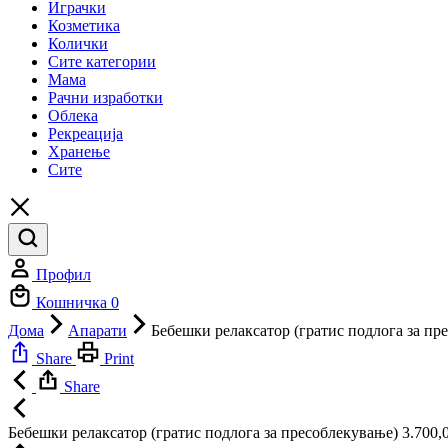
Играчки
Козметика
Колички
Сите категории
Мама
Рачни изработки
Облека
Рекреација
Хранење
Сите
Профил
Кошничка
0
Дома
Апарати
Бебешки релаксатор (гратис подлога за пр
Share
Print
Share
Бебешки релаксатор (гратис подлога за пресоблекување)
3.700,