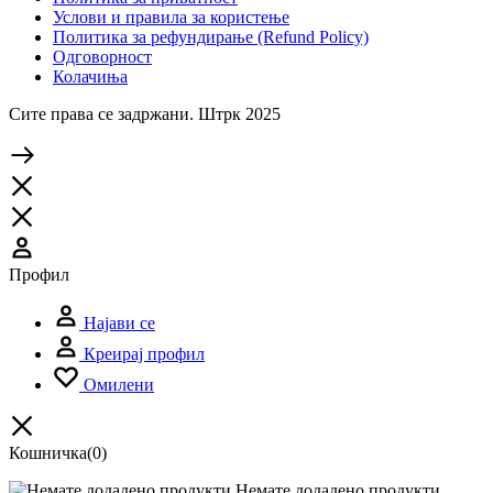
Услови и правила за користење
Политика за рефундирање (Refund Policy)
Одговорност
Колачиња
Сите права се задржани. Штрк 2025
Профил
Најави се
Креирај профил
Омилени
Кошничка
(0)
Немате додадено продукти