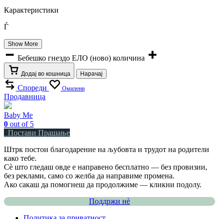
Карактеристики
Ѓ
Show More
Бебешко гнездо ЕЛО (ново) количина
Додај во кошница
Нарачај
Спореди
Омилени
Продавница
Baby Me
0
out of 5
Постави Прашање
Штрк постои благодарение на љубовта и трудот на родители
како тебе.
Сè што гледаш овде е направено бесплатно — без провизии,
без реклами, само со желба да направиме промена.
Ако сакаш да помогнеш да продолжиме — кликни подолу.
Поддржи нѐ
Политика за приватност