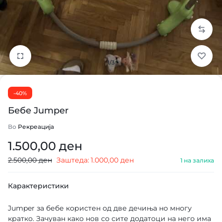
1/3
-40%
Бебе Jumper
Во
Рекреација
1.500,00
ден
2.500,00
ден
Заштеда:
1.000,00
ден
1 на залиха
Карактеристики
Jumper за бебе користен од две дечиња но многу
кратко. Зачуван како нов со сите додатоци на него има