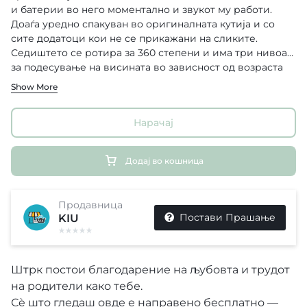
и батерии во него моментално и звукот му работи.
Доаѓа уредно спакуван во оригиналната кутија и со
сите додатоци кои не се прикажани на сликите.
Седиштето се ротира за 360 степени и има три нивоа
за подесување на висината во зависност од возраста
не детето.
Show More
Нарачај
Додај во кошница
Продавница
Постави Прашање
KIU
Штрк постои благодарение на љубовта и трудот
на родители како тебе.
Сè што гледаш овде е направено бесплатно —