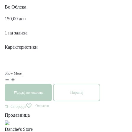
Во
Облека
150,00
ден
1 на залиха
Карактеристики
Show More
Нарачај
Додај во кошница
Омилени
Спореди
Продавница
Danche's Store