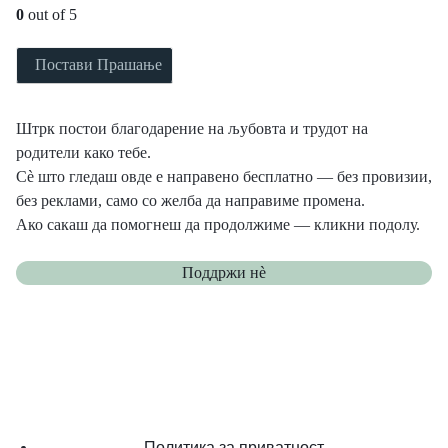
0
out of 5
Постави Прашање
Штрк постои благодарение на љубовта и трудот на
родители како тебе.
Сè што гледаш овде е направено бесплатно — без провизии,
без реклами, само со желба да направиме промена.
Ако сакаш да помогнеш да продолжиме — кликни подолу.
Поддржи нѐ
Политика за приватност