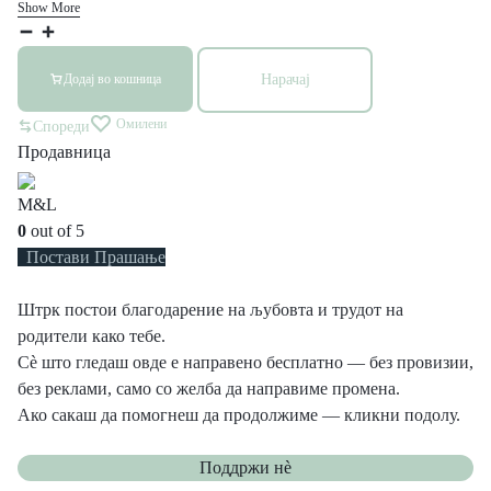
Show More
Гнездо
за
Нарачај
Додај во кошница
бебе
количина
Омилени
Спореди
Продавница
М&L
0
out of 5
Постави Прашање
Штрк постои благодарение на љубовта и трудот на
родители како тебе.
Сè што гледаш овде е направено бесплатно — без провизии,
без реклами, само со желба да направиме промена.
Ако сакаш да помогнеш да продолжиме — кликни подолу.
Поддржи нѐ