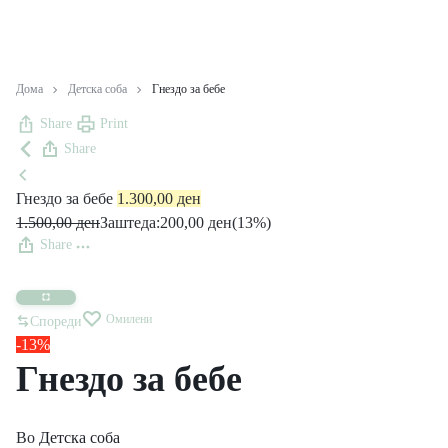
Дома
Детска соба
Гнездо за бебе
Share
Print
Share
Гнездо за бебе
1.300,00
ден
1.500,00
ден
Заштеда:
200,00
ден
(13%)
Share
Омилени
Спореди
-13%
Гнездо за бебе
Во
Детска соба