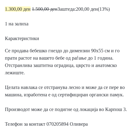
1.300,00
ден
1.500,00
ден
Заштеда:
200,00
ден
(13%)
1 на залиха
Карактеристики
Се продава бебешко гнездо до димензии 90х55 см и го
прати растот на вашето бебе од раѓање до 1 година.
Отстранлива заштитна оградица, цврсто и анатомско
лежиште.
Целата навлака се отстранува лесно и може да се пере во
машина, изработена е од сертифициран органски памук.
Производот може да се подигне од локација во Карпош 3.
Телефон за контакт 070205894 Оливера