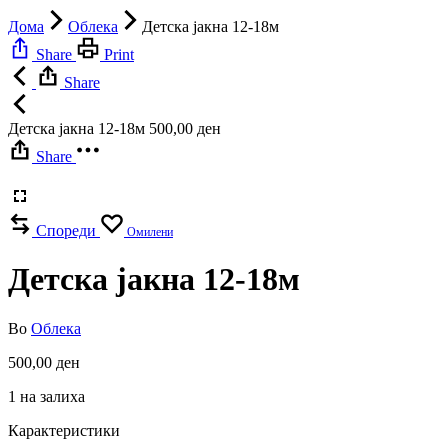
Дома
Облека
Детска јакна 12-18м
Share
Print
Share
Детска јакна 12-18м
500,00
ден
Share
Спореди
Омилени
Детска јакна 12-18м
Во
Облека
500,00
ден
1 на залиха
Карактеристики