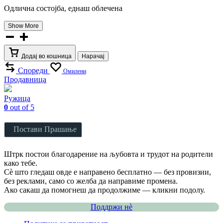
Одлична состојба, еднаш облечена
Show More
Детска
јакна
12-
Додај во кошница
Нарачај
18м
Спореди
количина
Омилени
Продавница
Ружица
0
out of 5
Постави Прашање
Штрк постои благодарение на љубовта и трудот на родители
како тебе.
Сè што гледаш овде е направено бесплатно — без провизии,
без реклами, само со желба да направиме промена.
Ако сакаш да помогнеш да продолжиме — кликни подолу.
Поддржи нѐ