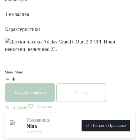
1 на залиха
Карактеристики
Show More
Нарачај
Додај во кошница
Омилени
Спореди
Продавница
Постави Прашање
Nina