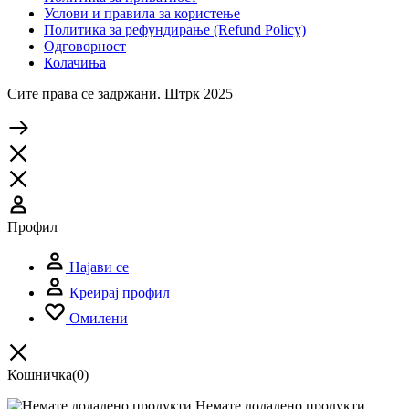
Услови и правила за користење
Политика за рефундирање (Refund Policy)
Одговорност
Колачиња
Сите права се задржани. Штрк 2025
Профил
Најави се
Креирај профил
Омилени
Кошничка
(0)
Немате додадено продукти