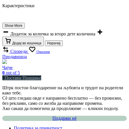
Карактеристики
Show More
Додаток за количка за второ дете количина
Додај во кошница
Нарачај
Спореди
Омилени
Продавница
Чајче
0
out of 5
Постави Прашање
Штрк постои благодарение на љубовта и трудот на родители
како тебе.
Сè што гледаш овде е направено бесплатно — без провизии,
без реклами, само со желба да направиме промена.
Ако сакаш да помогнеш да продолжиме — кликни подолу.
Поддржи нѐ
Политика за приватност