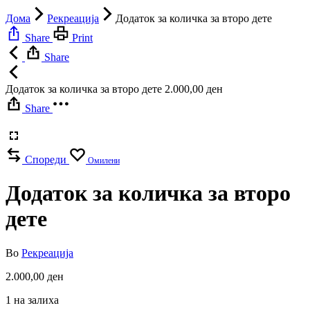
Дома
Рекреација
Додаток за количка за второ дете
Share
Print
Share
Додаток за количка за второ дете
2.000,00
ден
Share
Спореди
Омилени
Додаток за количка за второ
дете
Во
Рекреација
2.000,00
ден
1 на залиха