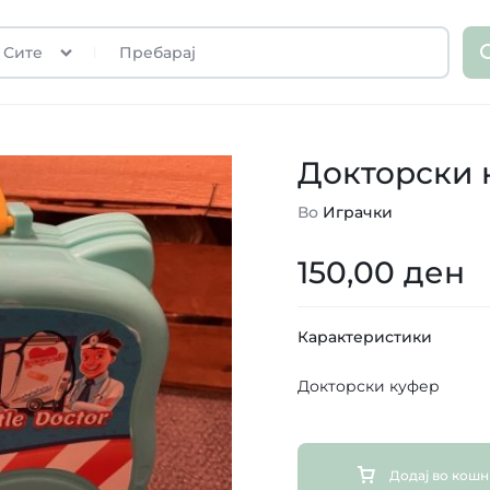
Сите
Докторски 
Во
Играчки
150,00
ден
Карактеристики
Докторски куфер
Додај во кош