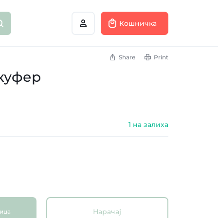
Кошничка
Share
Print
куфер
1 на залиха
Нарачај
ница