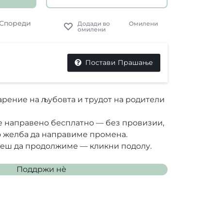
Спореди
Омилени
Постави Прашање
рение на љубовта и трудот на родители
е направено бесплатно — без провизии,
о желба да направиме промена.
неш да продолжиме — кликни подолу.
Поддржи нѐ