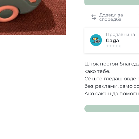
Продавница
Gaga
Штрк постои благода
како тебе.
Сè што гледаш овде 
без реклами, само с
Ако сакаш да помог