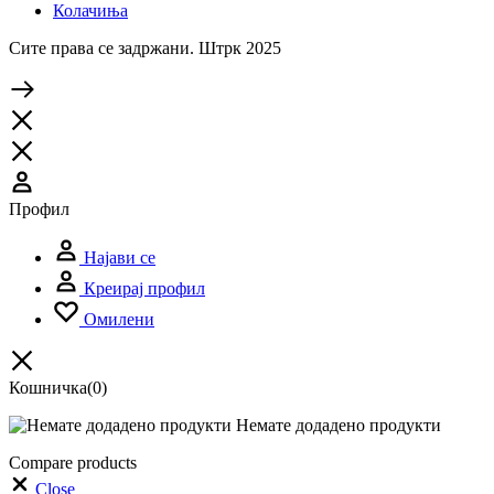
Колачиња
Сите права се задржани. Штрк 2025
Профил
Најави се
Креирај профил
Омилени
Кошничка
(0)
Немате додадено продукти
Compare products
Close