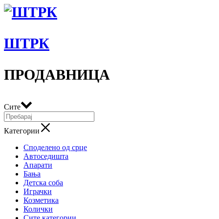
ШТРК
ПРОДАВНИЦА
Сите
Категории
Споделено од срце
Автоседишта
Апарати
Бања
Детска соба
Играчки
Козметика
Колички
Сите категории