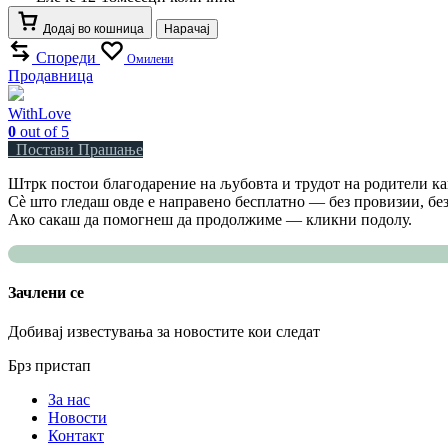
Додај во кошница
Нарачај
Спореди
Омилени
Продавница
WithLove
0
out of 5
Постави Прашање
Штрк постои благодарение на љубовта и трудот на родители как
Сè што гледаш овде е направено бесплатно — без провизии, без
Ако сакаш да помогнеш да продолжиме — кликни подолу.
Зачлени се
Добивај известувања за новостите кои следат
Брз пристап
За нас
Новости
Контакт