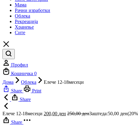
Мама
Рачни изработки
Облека
Рекреација
Хранење
Сите
Профил
Кошничка
0
Дома
Облека
Елече 12-18месеци
Share
Print
Share
Елече 12-18месеци
200,00
ден
250,00
ден
Заштеда:
50,00
ден
(20%
Share