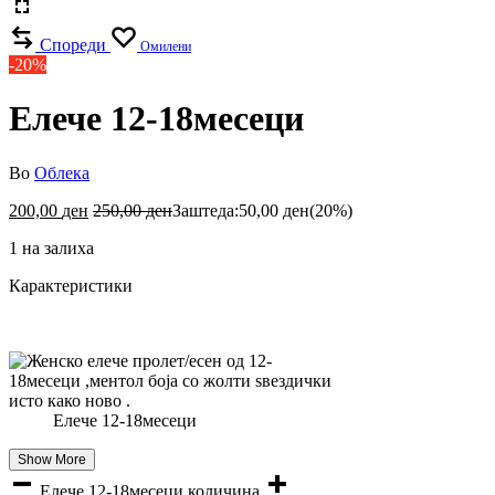
Спореди
Омилени
-20%
Елече 12-18месеци
Во
Облека
200,00
ден
250,00
ден
Заштеда:
50,00
ден
(20%)
1 на залиха
Карактеристики
Елече 12-18месеци
Show More
Елече 12-18месеци количина