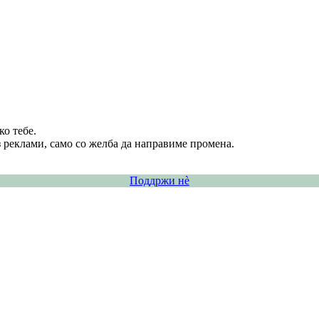
о тебе.
 реклами, само со желба да направиме промена.
Поддржи нѐ