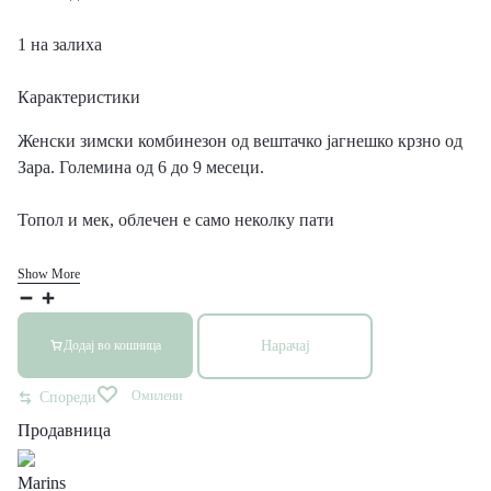
1 на залиха
Карактеристики
Женски зимски комбинезон од вештачко јагнешко крзно од
Зара. Големина од 6 до 9 месеци.
Топол и мек, облечен е само неколку пати
Show More
Нарачај
Додај во кошница
Омилени
Спореди
Продавница
Marins