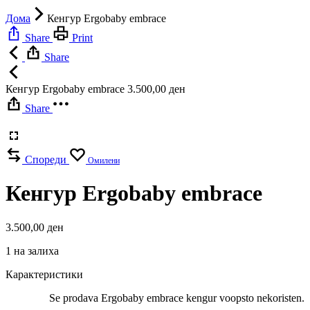
Дома
Кенгур Ergobaby embrace
Share
Print
Share
Кенгур Ergobaby embrace
3.500,00
ден
Share
Спореди
Омилени
Кенгур Ergobaby embrace
3.500,00
ден
1 на залиха
Карактеристики
Se prodava Ergobaby embrace kengur voopsto nekoristen.