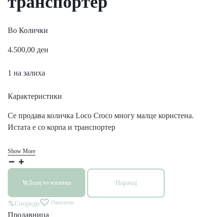
транспортер
Во
Колички
4.500,00
ден
1 на залиха
Карактеристики
Се продава количка Loco Croco многу малце користена.
Истата е со корпа и транспортер
Show More
Нарачај
Додај во кошница
Омилени
Спореди
Продавница