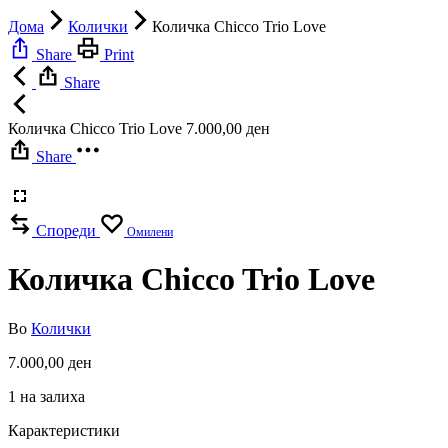
Дома
Колички
Количка Chicco Trio Love
Share
Print
Share
Количка Chicco Trio Love
7.000,00
ден
Share
Спореди
Омилени
Количка Chicco Trio Love
Во
Колички
7.000,00
ден
1 на залиха
Карактеристики