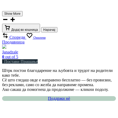
Show More
Додај во кошница
Нарачај
Спореди
Омилени
Продавница
Janadzale
0
out of 5
Постави Прашање
Штрк постои благодарение на љубовта и трудот на родители
како тебе.
Сè што гледаш овде е направено бесплатно — без провизии,
без реклами, само со желба да направиме промена.
Ако сакаш да помогнеш да продолжиме — кликни подолу.
Поддржи нѐ