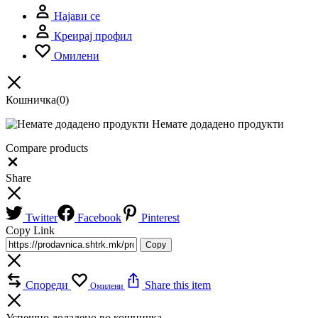
Најави се
Креирај профил
Омилени
Кошничка
(0)
Немате додадено продукти
Compare products
Share
Twitter
Facebook
Pinterest
Copy Link
Copy
Спореди
Share this item
Омилени
Успешно додадено во кошничка