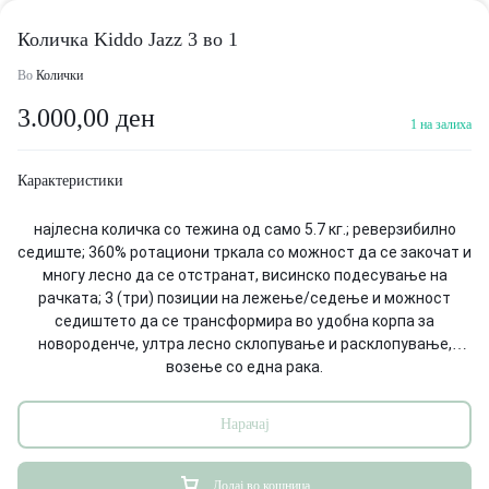
Количка Kiddo Jazz 3 во 1
Во
Колички
3.000,00
ден
1 на залиха
Карактеристики
најлесна количка со тежина од само 5.7 кг.; реверзибилно
седиште; 360% ротациони тркала со можност да се закочат и
многу лесно да се отстранат, висинско подесување на
рачката; 3 (три) позиции на лежење/седење и можност
седиштето да се трансформира во удобна корпа за
новороденче, ултра лесно склопување и расклопување,
возење со една рака.
Kiddo Jazz (3 во 1) може да се користи од новороденче кога
седиштето ќе се трансформира во удобна корпа и со
Нарачај
поставување на транспортерот.
ЗАБЕЛЕШКА- Има минимално оштетување на рачката.
Останатите делови се без оштетувања. Заедно со количката
Додај во кошница