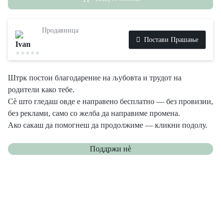
ќе добиете и торбица за бебе.
Продавница
Постави Прашање
Ivan
Штрк постои благодарение на љубовта и трудот на
родители како тебе.
Сè што гледаш овде е направено бесплатно — без провизии,
без реклами, само со желба да направиме промена.
Ако сакаш да помогнеш да продолжиме — кликни подолу.
Поддржи нѐ