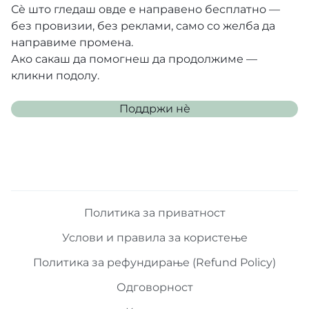
Сè што гледаш овде е направено бесплатно —
сонце.
без провизии, без реклами, само со желба да
направиме промена.
Одлична за патување
Ако сакаш да помогнеш да продолжиме —
(прилагодливи тркала за
кликни подолу.
нерамен терен), лесна,
Поддржи нѐ
компактна, лесно
подесување на наслонот,
продолжена тенда за
заштита од сонце и
Политика за приватност
дожд, четири ПУ тркала
Услови и правила за користење
со амортизери, лесно
Политика за рефундирање (Refund Policy)
закочување, T бариера,
Одговорност
прилагодливи сигурносни