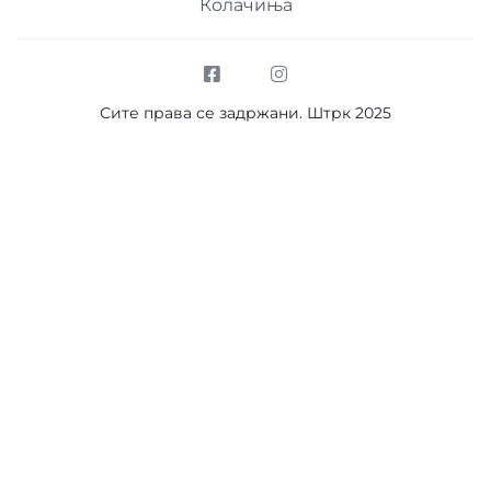
Колачиња
појаси со 5 точки, корпа.
Контакт телефон:
Сите права се задржани. Штрк 2025
070446114