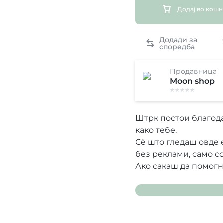
Додај во кош
Продавница
Moon shop
Штрк постои благода
како тебе.
Сè што гледаш овде 
без реклами, само с
Ако сакаш да помог