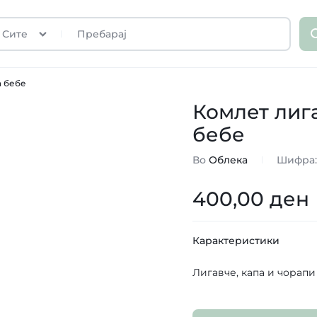
Сите
а бебе
Комлет лига
бебе
Во
Облека
Шифра
400,00
ден
Карактеристики
Лигавче, капа и чорапи