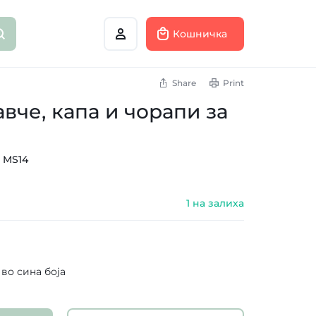
Кошничка
Share
Print
вче, капа и чорапи за
:
MS14
1 на залиха
 во сина боја