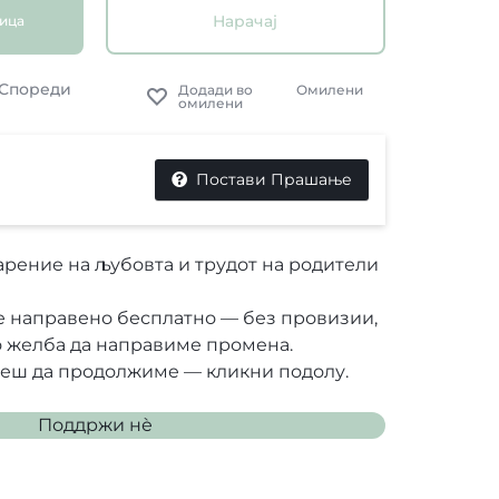
Нарачај
ница
Спореди
Омилени
Постави Прашање
рение на љубовта и трудот на родители
е направено бесплатно — без провизии,
о желба да направиме промена.
неш да продолжиме — кликни подолу.
Поддржи нѐ