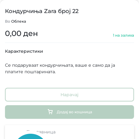
Кондурчиња Zara број 22
Во
Облека
0,00
ден
1 на залиха
Карактеристики
Се подаруваат кондурчињата, ваше е само да ја
платите поштарината.
Нарачај
Додај во кошница
Продавница