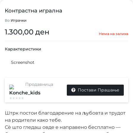
Контрастна игрална
Во
Играчки
1.300,00
ден
Нема на залиха
Карактеристики
Screenshot
Продавница
Постави Прашање
Konche_kids
Штрк постои благодарение на љубовта и трудот
на родители како тебе.
Сè што гледаш овде е направено бесплатно —