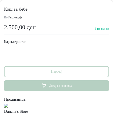
Кош за бебе
Во
Рекреација
2.500,00
ден
1 на залиха
Карактеристики
Нарачај
Додај во кошница
Продавница
Danche's Store