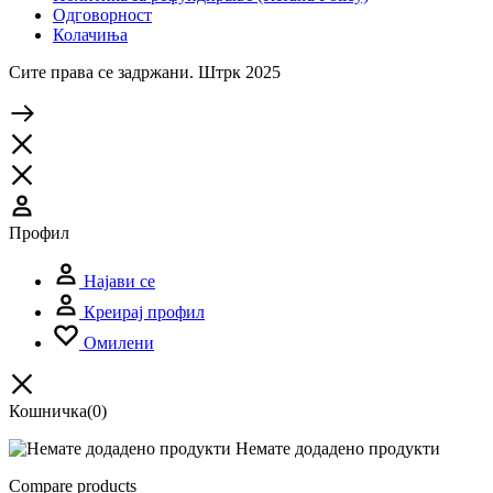
Одговорност
Колачиња
Сите права се задржани. Штрк 2025
Профил
Најави се
Креирај профил
Омилени
Кошничка
(0)
Немате додадено продукти
Compare products