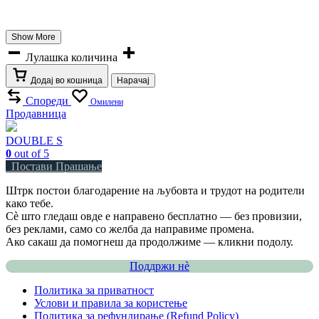
Show More
Лулашка количина
Додај во кошница
Нарачај
Спореди
Омилени
Продавница
DOUBLE S
0
out of 5
Постави Прашање
Штрк постои благодарение на љубовта и трудот на родители
како тебе.
Сè што гледаш овде е направено бесплатно — без провизии,
без реклами, само со желба да направиме промена.
Ако сакаш да помогнеш да продолжиме — кликни подолу.
Поддржи нѐ
Политика за приватност
Услови и правила за користење
Политика за рефундирање (Refund Policy)