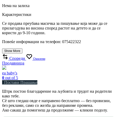
Нема на залиха
Карактеристики
Се продава преубава масичка за пишување која може да се
прилагодува во висина според растот на детето и да се
користи до 9-10 години.
Повеќе информации на телефон: 075422322
Show More
Спореди
Омилени
Продавница
ea baby's
0
out of 5
Постави Прашање
Штрк постои благодарение на љубовта и трудот на родители
како тебе.
Сè што гледаш овде е направено бесплатно — без провизии,
без реклами, само со желба да направиме промена.
Ако сакаш да помогнеш да продолжиме — кликни подолу.