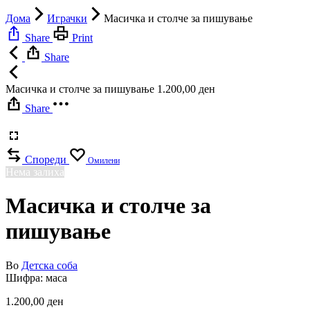
Дома
Играчки
Масичка и столче за пишување
Share
Print
Share
Масичка и столче за пишување
1.200,00
ден
Share
Спореди
Омилени
Нема залиха
Масичка и столче за
пишување
Во
Детска соба
Шифра:
маса
1.200,00
ден