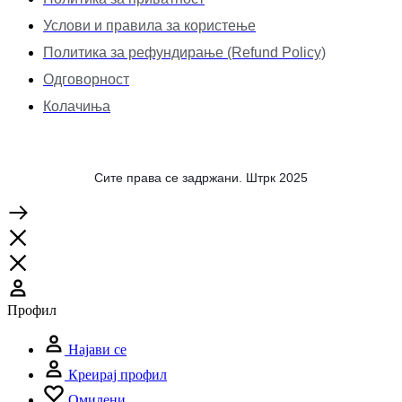
Услови и правила за користење
Политика за рефундирање (Refund Policy)
Одговорност
Колачиња
Сите права се задржани. Штрк 2025
Профил
Најави се
Креирај профил
Омилени