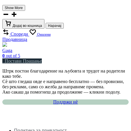
Show More
Мека
книга
количина
Додај во кошница
Нарачај
Спореди
Омилени
Продавница
Gaga
0
out of 5
Постави Прашање
Штрк постои благодарение на љубовта и трудот на родители
како тебе.
Сè што гледаш овде е направено бесплатно — без провизии,
без реклами, само со желба да направиме промена.
Ако сакаш да помогнеш да продолжиме — кликни подолу.
Поддржи нѐ
Политика за приватност