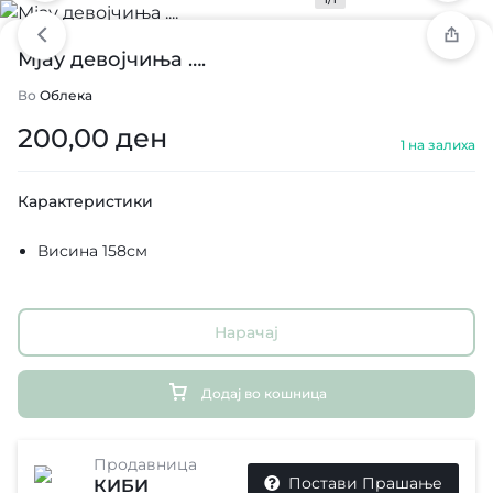
Мјау девојчиња ….
Во
Облека
200,00
ден
1 на залиха
Карактеристики
Висина 158см
Нарачај
Додај во кошница
Продавница
Постави Прашање
КИБИ