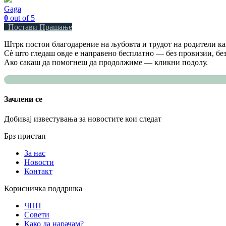
Gaga
0
out of 5
Постави Прашање
Штрк постои благодарение на љубовта и трудот на родители как
Сè што гледаш овде е направено бесплатно — без провизии, без
Ако сакаш да помогнеш да продолжиме — кликни подолу.
Зачлени се
Добивај известувања за новостите кои следат
Брз пристап
За нас
Новости
Контакт
Корисничка поддршка
ЧПП
Совети
Како да нарачам?