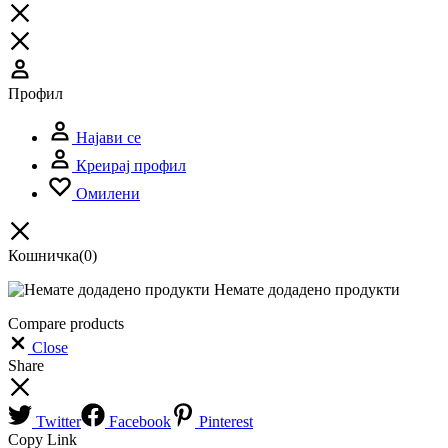
Профил
Најави се
Креирај профил
Омилени
Кошничка
(0)
Немате додадено продукти
Compare products
Close
Share
Twitter
Facebook
Pinterest
Copy Link