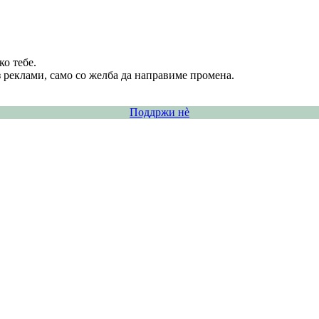
о тебе.
 реклами, само со желба да направиме промена.
Поддржи нѐ