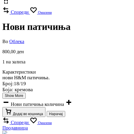
Спореди
Омилени
Нови патичиња
Во
Облека
800,00
ден
1 на залиха
Карактеристики
нови H&M патичиња.
Број:18/19
Боја: кремова
Show More
Нови патичиња количина
Додај во кошница
Нарачај
Спореди
Омилени
Продавница