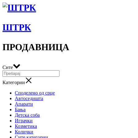
ШТРК
ПРОДАВНИЦА
Сите
Категории
Споделено од срце
Автоседишта
Апарати
Бања
Детска соба
Играчки
Козметика
Колички
Сите категории