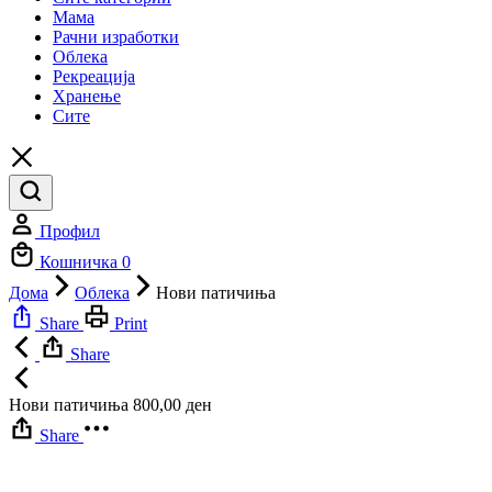
Мама
Рачни изработки
Облека
Рекреација
Хранење
Сите
Профил
Кошничка
0
Дома
Облека
Нови патичиња
Share
Print
Share
Нови патичиња
800,00
ден
Share