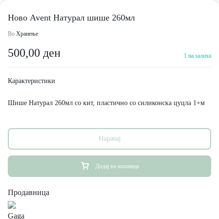
Ново Avent Натурал шише 260мл
Во
Хранење
500,00
ден
1 на залиха
Карактеристики
Шише Натурал 260мл со кит, пластично со силиконска цуцла 1+м
Нарачај
Додај во кошница
Продавница
Gaga