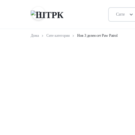
Сите
ШТРК
ПРОДАВНИЦА
Дома
Сите категории
Нов 3 делен сет Paw Patrol