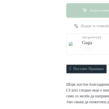
Додај во кошни
продавница
Gaga
0
o
u
Постави Прашање
t
o
Штрк постои благодарение
f
Сè што гледаш овде е на
5
само со желба да направ
Ако сакаш да помогнеш 