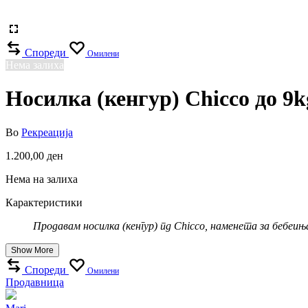
Спореди
Омилени
Нема залиха
Носилка (кенгур) Chicco до 9k
Во
Рекреација
1.200,00
ден
Нема на залиха
Карактеристики
Продавам носилка (кенгур) пд Chicco, наменета за бебеиња 
Show More
Спореди
Омилени
Продавница