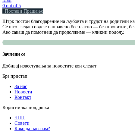
Mari
0
out of 5
Постави Прашање
Штрк постои благодарение на љубовта и трудот на родители как
Сè што гледаш овде е направено бесплатно — без провизии, без
Ако сакаш да помогнеш да продолжиме — кликни подолу.
Зачлени се
Добивај известувања за новостите кои следат
Брз пристап
За нас
Новости
Контакт
Корисничка поддршка
ЧПП
Совети
Како да нарачам?