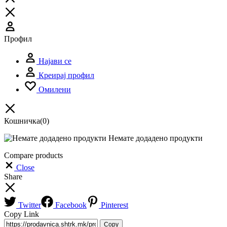
Профил
Најави се
Креирај профил
Омилени
Кошничка
(0)
Немате додадено продукти
Compare products
Close
Share
Twitter
Facebook
Pinterest
Copy Link
Copy