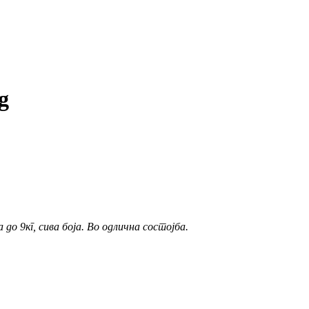
g
до 9кг, сива боја. Во одлична состојба.