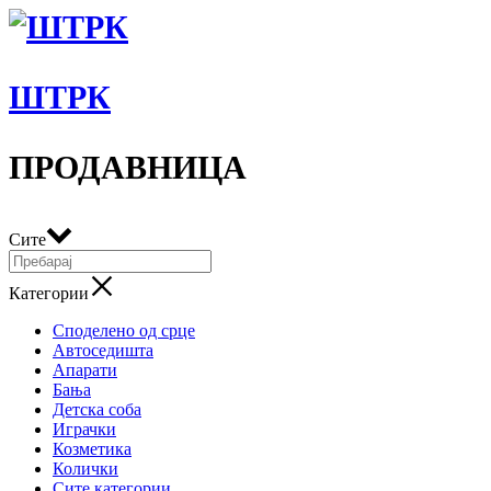
ШТРК
ПРОДАВНИЦА
Сите
Категории
Споделено од срце
Автоседишта
Апарати
Бања
Детска соба
Играчки
Козметика
Колички
Сите категории