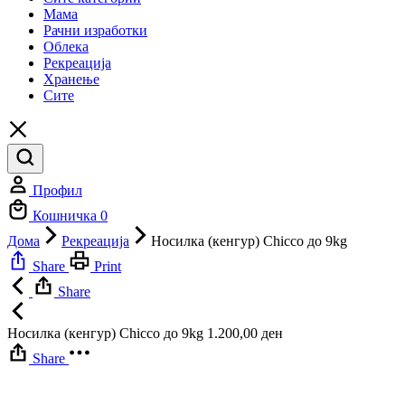
Мама
Рачни изработки
Облека
Рекреација
Хранење
Сите
Профил
Кошничка
0
Дома
Рекреација
Носилка (кенгур) Chicco до 9kg
Share
Print
Share
Носилка (кенгур) Chicco до 9kg
1.200,00
ден
Share