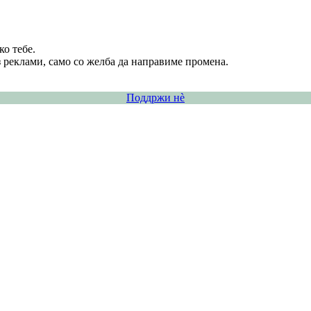
о тебе.
 реклами, само со желба да направиме промена.
Поддржи нѐ