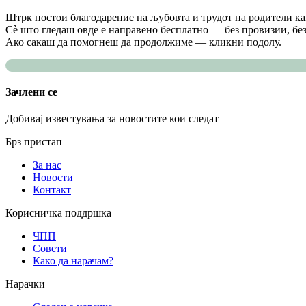
Штрк постои благодарение на љубовта и трудот на родители как
Сè што гледаш овде е направено бесплатно — без провизии, без
Ако сакаш да помогнеш да продолжиме — кликни подолу.
Зачлени се
Добивај известувања за новостите кои следат
Брз пристап
За нас
Новости
Контакт
Корисничка поддршка
ЧПП
Совети
Како да нарачам?
Нарачки