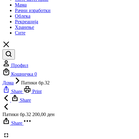
Мама
Рачни изработки
Облека
Рекреација
Хранење
Сите
Профил
Кошничка
0
Дома
Патики бр.32
Share
Print
Share
Патики бр.32
200,00
ден
Share