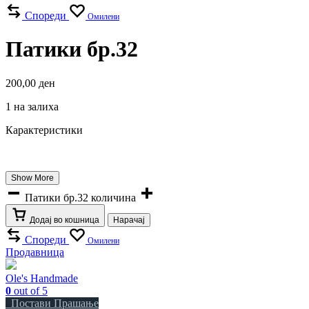
Спореди
Омилени
Патики бр.32
200,00
ден
1 на залиха
Карактеристики
Show More
Патики бр.32 количина
Додај во кошница
Нарачај
Спореди
Омилени
Продавница
Ole's Handmade
0
out of 5
Постави Прашање