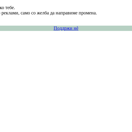
о тебе.
 реклами, само со желба да направиме промена.
Поддржи нѐ