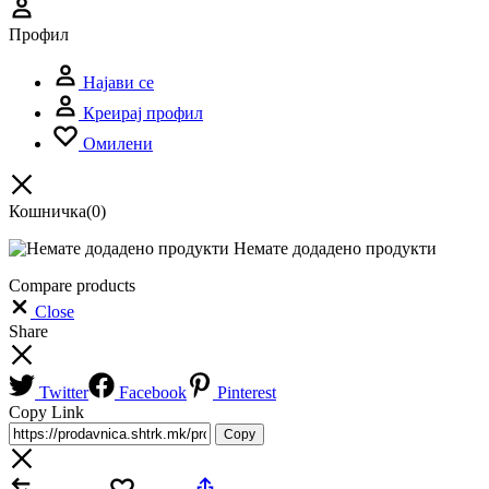
Профил
Најави се
Креирај профил
Омилени
Кошничка
(0)
Немате додадено продукти
Compare products
Close
Share
Twitter
Facebook
Pinterest
Copy Link
Copy