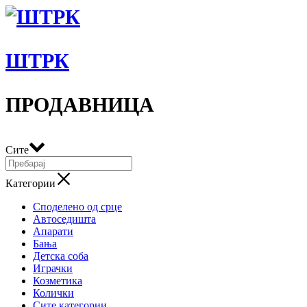
ШТРК
ПРОДАВНИЦА
Сите
Категории
Споделено од срце
Автоседишта
Апарати
Бања
Детска соба
Играчки
Козметика
Колички
Сите категории