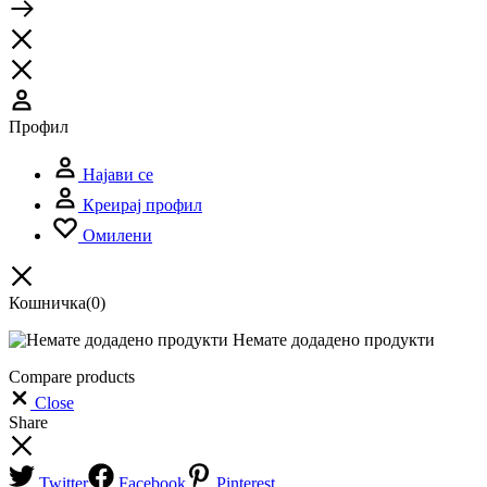
Профил
Најави се
Креирај профил
Омилени
Кошничка
(0)
Немате додадено продукти
Compare products
Close
Share
Twitter
Facebook
Pinterest