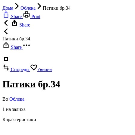
Дома
Облека
Патики бр.34
Share
Print
Share
Патики бр.34
Share
Спореди
Омилени
Патики бр.34
Во
Облека
1 на залиха
Карактеристики