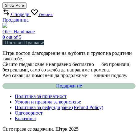
Show More
Спореди
Омилени
Продавница
Ole's Handmade
0
out of 5
Постави Прашање
Штрк постои благодарение на љубовта и трудот на родители
како тебе.
Сè што гледаш овде е направено бесплатно — без провизии,
без реклами, само со желба да направиме промена.
Ако сакаш да помогнеш да продолжиме — кликни подолу.
Поддржи нѐ
Политика за приватност
Услови и правила за користење
Политика за рефундирање (Refund Policy)
Одговорност
Колачиња
Сите права се задржани. Штрк 2025