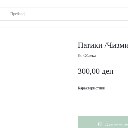
Патики /Чизми
Во
Облека
300,00
ден
Карактеристики
Додај во кошни