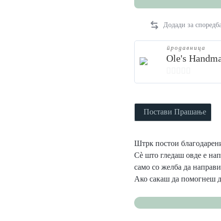
продавница
Ole's Handm
0
o
u
Постави Прашање
t
o
Штрк постои благодарение
f
Сè што гледаш овде е на
5
само со желба да направ
Ако сакаш да помогнеш 