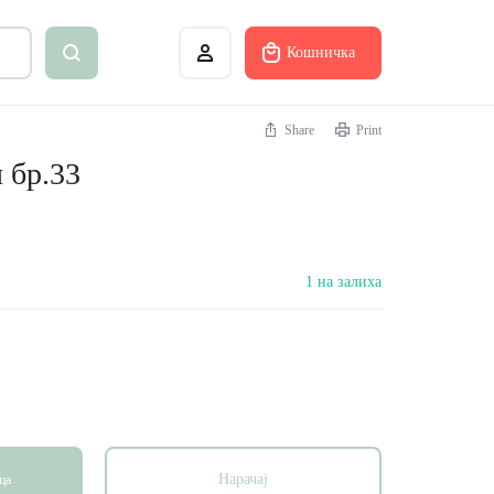
Кошничка
Share
Print
 бр.33
1 на залиха
Нарачај
ца