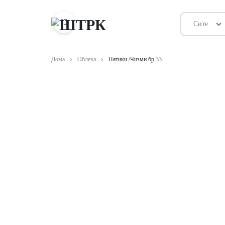
Сите
ШТРК
ПРОДАВНИЦА
Дома
Облека
Патики /Чизми бр.33