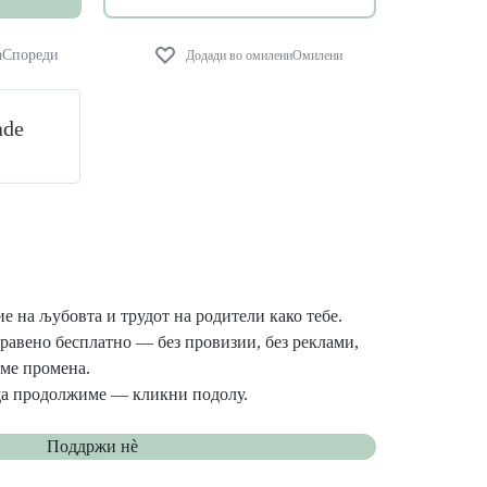
Спореди
Омилени
ade
 на љубовта и трудот на родители како тебе.
правено бесплатно — без провизии, без реклами,
име промена.
да продолжиме — кликни подолу.
Поддржи нѐ