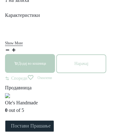
1 на залиха
Карактеристики
Show More
Нарачај
Додај во кошница
Омилени
Спореди
Продавница
Ole's Handmade
0
out of 5
Постави Прашање