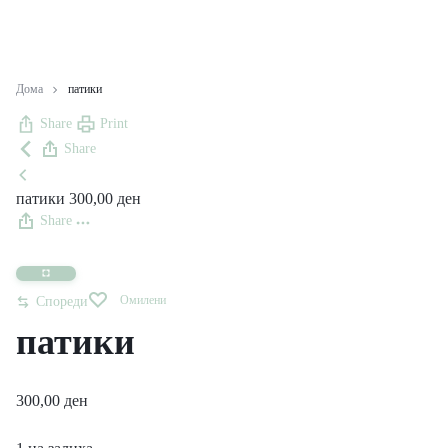
Дома
патики
Share
Print
Share
патики
300,00
ден
Share
Омилени
Спореди
патики
300,00
ден