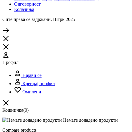
Одговорност
Колачиња
Сите права се задржани. Штрк 2025
Профил
Најави се
Креирај профил
Омилени
Кошничка
(0)
Немате додадено продукти
Compare products