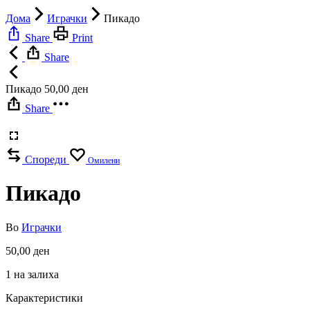
Дома
Играчки
Пикадо
Share
Print
Share
Пикадо
50,00
ден
Share
Спореди
Омилени
Пикадо
Во
Играчки
50,00
ден
1 на залиха
Карактеристики