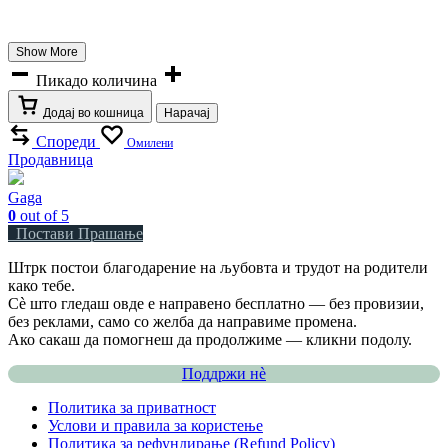
Show More
Пикадо количина
Додај во кошница
Нарачај
Спореди
Омилени
Продавница
Gaga
0
out of 5
Постави Прашање
Штрк постои благодарение на љубовта и трудот на родители
како тебе.
Сè што гледаш овде е направено бесплатно — без провизии,
без реклами, само со желба да направиме промена.
Ако сакаш да помогнеш да продолжиме — кликни подолу.
Поддржи нѐ
Политика за приватност
Услови и правила за користење
Политика за рефундирање (Refund Policy)