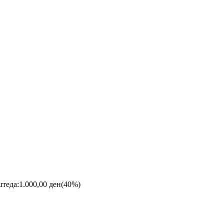
штеда:
1.000,00
ден
(40%)