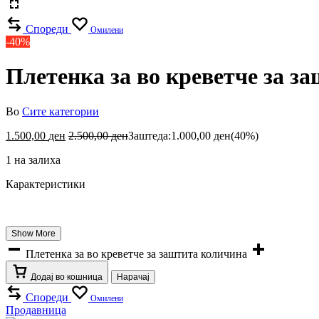
Спореди
Омилени
-40%
Плетенка за во креветче за з
Во
Сите категории
1.500,00
ден
2.500,00
ден
Заштеда:
1.000,00
ден
(40%)
1 на залиха
Карактеристики
Show More
Плетенка за во креветче за заштита количина
Додај во кошница
Нарачај
Спореди
Омилени
Продавница