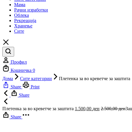
Мама
Рачни изработки
Облека
Рекреација
Хранење
Сите
Профил
Кошничка
0
Дома
Сите категории
Плетенка за во креветче за заштита
Share
Print
Share
Плетенка за во креветче за заштита
1.500,00
ден
2.500,00
ден
За
Share