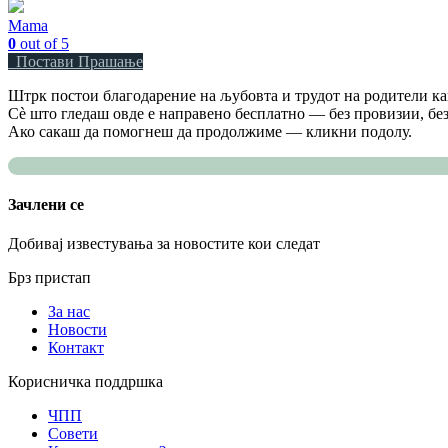
Mama
0
out of 5
Постави Прашање
Штрк постои благодарение на љубовта и трудот на родители как
Сè што гледаш овде е направено бесплатно — без провизии, без
Ако сакаш да помогнеш да продолжиме — кликни подолу.
Зачлени се
Добивај известувања за новостите кои следат
Брз пристап
За нас
Новости
Контакт
Корисничка поддршка
ЧПП
Совети