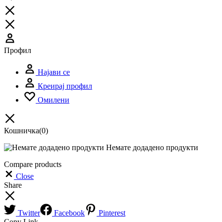
Профил
Најави се
Креирај профил
Омилени
Кошничка
(0)
Немате додадено продукти
Compare products
Close
Share
Twitter
Facebook
Pinterest
Copy Link