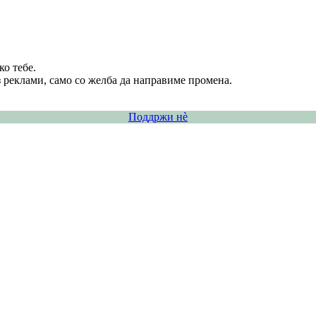
о тебе.
 реклами, само со желба да направиме промена.
Поддржи нѐ