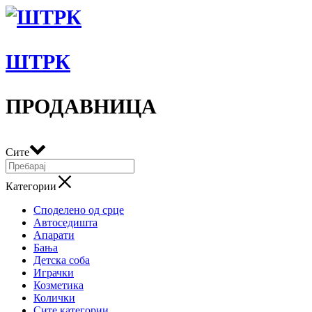
ШТРК
ПРОДАВНИЦА
Сите
Категории
Споделено од срце
Автоседишта
Апарати
Бања
Детска соба
Играчки
Козметика
Колички
Сите категории