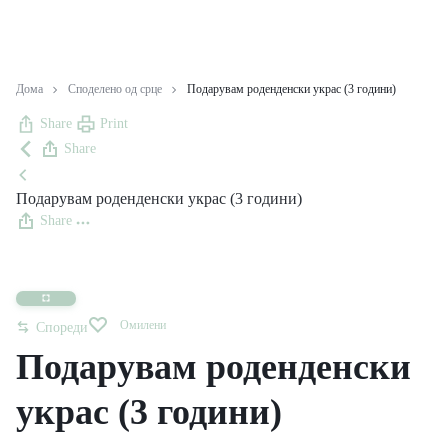
Дома
Споделено од срце
Подарувам роденденски украс (3 години)
Share
Print
Share
Подарувам роденденски украс (3 години)
Share
Омилени
Спореди
Подарувам роденденски
украс (3 години)