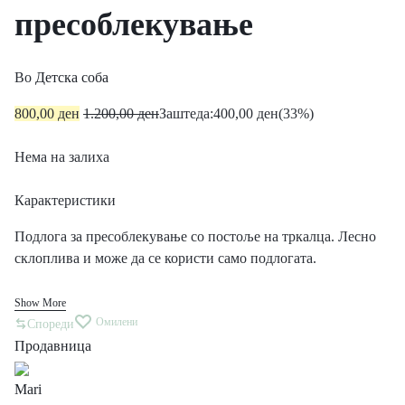
пресоблекување
Во
Детска соба
800,00
ден
1.200,00
ден
Заштеда:
400,00
ден
(33%)
Нема на залиха
Карактеристики
Подлога за пресоблекување со постоље на тркалца. Лесно
склоплива и може да се користи само подлогата.
Show More
Омилени
Спореди
Продавница
Mari