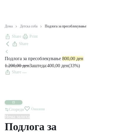
Дома
Детска соба
Подлога за пресоблекување
Share
Print
Share
Подлога за пресоблекување
800,00
ден
1.200,00
ден
Заштеда:
400,00
ден
(33%)
Share
Омилени
Спореди
Нема залиха
Подлога за